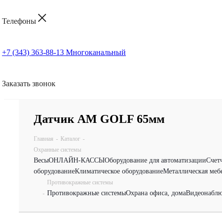
Телефоны
+7 (343) 363-88-13
Многоканальный
Заказать звонок
Датчик АМ GOLF 65мм
Главная
-
Каталог
-
Охранные системы
Весы
ОНЛАЙН-КАССЫ
Оборудование для автоматизации
Счет
оборудование
Климатическое оборудование
Металлическая меб
Противокражные системы
Противокражные системы
Охрана офиса, дома
Видеонаблю
-