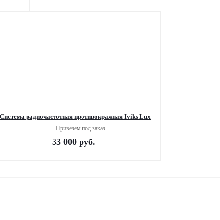
Система радиочастотная противокражная Iviks Lux
Привезем под заказ
33 000
руб.