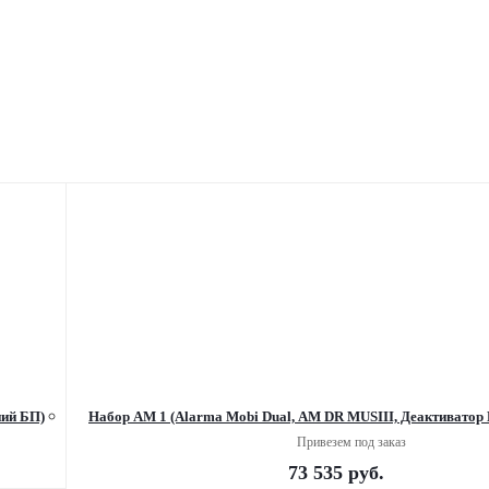
ний БП)
Набор AM 1 (Alarma Mobi Dual, AM DR MUSIII, Деактиватор
Привезем под заказ
73 535
руб.