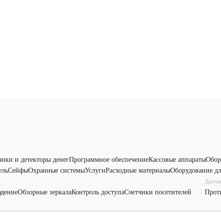
чики и детекторы денег
Программное обеспечение
Кассовые аппараты
Обор
ель
Сейфы
Охранные системы
Услуги
Расходные материалы
Оборудование дл
Датчи
дение
Обзорные зеркала
Контроль доступа
Счетчики посетителей
Прот
-