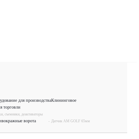
удование для производства
Клининговое
я торговли
ки, съемники, деактиваторы
ивокражные ворота
-
Датчик АМ GOLF 65мм