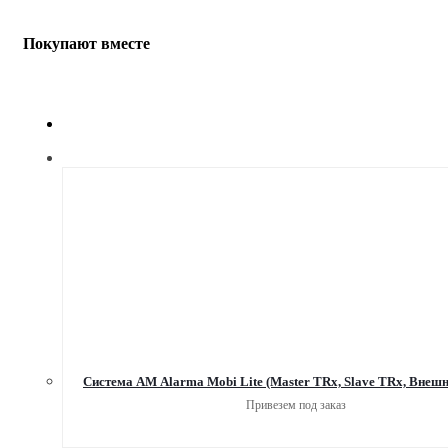
Покупают вместе
Система АМ Alarma Mobi Lite (Master TRx, Slave TRx, Внеш
Привезем под заказ