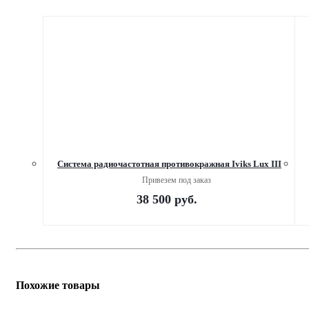
Система радиочастотная противокражная Iviks Lux III
Привезем под заказ
38 500
руб.
Похожие товары