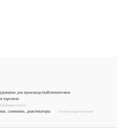
удование для производства
Клининговое
я торговли
вокражные ворота
ики, съемники, деактиваторы
-
Система радиочастотная