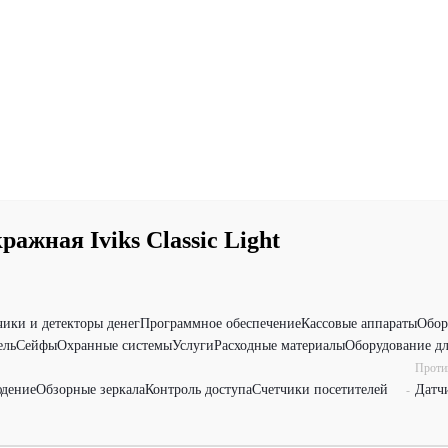
ажная Iviks Classic Light
чики и детекторы денег
Программное обеспечение
Кассовые аппараты
Обор
ель
Сейфы
Охранные системы
Услуги
Расходные материалы
Оборудование дл
Проти
дение
Обзорные зеркала
Контроль доступа
Счетчики посетителей
Датч
-