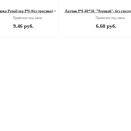
рка Pensil tag РЧ (без тросика)
Датчик РЧ 40*50 "Черный", без гвозд
Привезем под заказ
Привезем под заказ
9.46
руб.
6.60
руб.