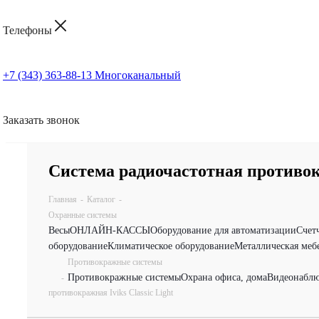
Телефоны
+7 (343) 363-88-13
Многоканальный
Заказать звонок
Система радиочастотная противокр
Главная
-
Каталог
-
Охранные системы
Весы
ОНЛАЙН-КАССЫ
Оборудование для автоматизации
Счет
оборудование
Климатическое оборудование
Металлическая меб
Противокражные системы
Противокражные системы
Охрана офиса, дома
Видеонаблю
-
противокражная Iviks Classic Light