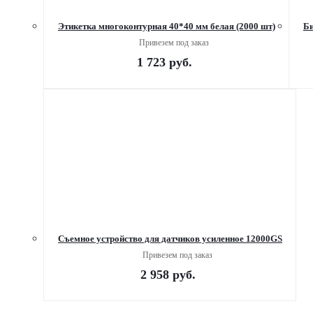
Этикетка многоконтурная 40*40 мм белая (2000 шт)
Би
Привезем под заказ
1 723
руб.
Съемное устройство для датчиков усиленное 12000GS
Привезем под заказ
2 958
руб.