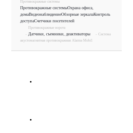
Противокражные системы
Противокражные системы
Охрана офиса,
дома
Видеонаблюдение
Обзорные зеркала
Контроль
доступа
Счетчики посетителей
Противокражные ворота
Датчики, съемники, деактиваторы
-
-
Система
акустомагнитная противокражная Alarma Mobi1