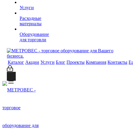
Услуги
Расходные
материалы
Оборудование
для торговли
Каталог
Акции
Услуги
Блог
Проекты
Компания
Контакты
Е