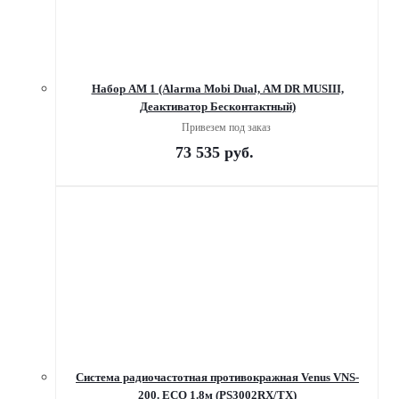
Набор AM 1 (Alarma Mobi Dual, AM DR MUSIII,
Деактиватор Бесконтактный)
Привезем под заказ
73 535
руб.
Система радиочастотная противокражная Venus VNS-
200. ECO 1.8м (PS3002RX/TX)