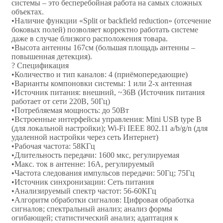
системы – это бесперебойная работа на самых сложных
объектах.
•Наличие функции «Split or backfield reduction» (отсечение
боковых полей) позволяет корректно работать системе
даже в случае близкого расположения товара.
•Высота антенны 167см (большая площадь антенны –
повышенная детекция).
? Спецификация
•Количество и тип каналов: 4 (приёмопередающие)
•Варианты компоновки системы: 1 или 2-х антенная
•Источник питания: внешний, ~36В (Источник питания
работает от сети 220В, 50Гц)
•Потребляемая мощность: до 50Вт
•Встроенные интерфейсы управления: Mini USB type B
(для локальной настройки); Wi-Fi IEEE 802.11 a/b/g/n (для
удаленной настройки через сеть Интернет)
•Рабочая частота: 58КГц
•Длительность передачи: 1600 мкс, регулируемая
•Макс. ток в антенне: 16А, регулируемый
•Частота следования импульсов передачи: 50Гц; 75Гц
•Источник синхронизации: Сеть питания
•Анализируемый спектр частот: 56-60КГц
•Алгоритм обработки сигналов: Цифровая обработка
сигналов; спектральный анализ; анализ формы
огибающей; статистический анализ; адаптация к