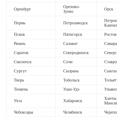
Орехово-
Оренбург
Орск
Зуево
Петроп
Пермь
Петрозаводск
Камча
Псков
Пятигорск
Ростов
Рязань
Салават
Самар
Саратов
Северодвинск
Северс
Смоленск
Сочи
Ставро
Сургут
Сызрань
Сыкты
Тверь
Тобольск
Тольят
Тюмень
Улан-Удэ
Ульяно
Ханты
Ухта
Хабаровск
Манси
Чебоксары
Челябинск
Черепо