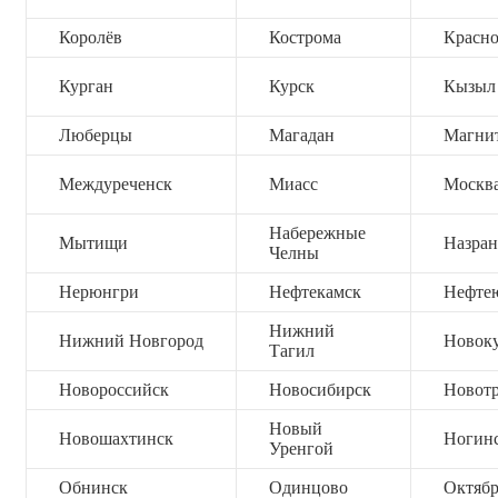
Королёв
Кострома
Красно
Курган
Курск
Кызыл
Люберцы
Магадан
Магни
Междуреченск
Миасс
Москв
Набережные
Мытищи
Назран
Челны
Нерюнгри
Нефтекамск
Нефте
Нижний
Нижний Новгород
Новок
Тагил
Новороссийск
Новосибирск
Новот
Новый
Новошахтинск
Ногин
Уренгой
Обнинск
Одинцово
Октяб