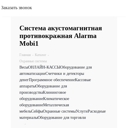
Заказать звонок
Система акустомагнитная
противокражная Alarma
Mobi1
Главная
-
Каталог
-
Охранные системы
Весы
ОНЛАЙН-КАССЫ
Оборудование для
автоматизации
Счетчики и детекторы
денег
Программное обеспечение
Кассовые
аппараты
Оборудование для
производства
Клининговое
оборудование
Климатическое
оборудование
Металлическая
мебель
Сейфы
Охранные системы
Услуги
Расходные
материалы
Оборудование для торговли
-