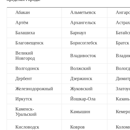
Абакан
Альметьевск
Ангар
Артём
Архангельск
Астрах
Балашиха
Барнаул
Батайс
Благовещенск
Борисоглебск
Братск
Великий
Владивосток
Владик
Новгород
Волгодонск
Волжский
Вологд
Дербент
Дзержинск
Димит
Железнодорожный
Жуковский
Златоу
Иркутск
Йошкар-Ола
Казань
Каменск-
Камышин
Кемер
Уральский
Кисловодск
Ковров
Колом