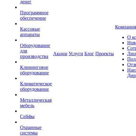
денег
Программное
обеспечение
Компания
Кассовые
аппараты
О к
Нов
Оборудование
Сот
для
Акции
Услуги
Блог
Проекты
Лиц
производства
Пол
Отз
Клининговое
Нап
оборудование
Дир
Климатическое
оборудование
Металлическая
мебель
Сейфы
Охранные
системы