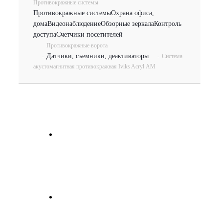
Противокражные системы
Противокражные системы
Охрана офиса,
дома
Видеонаблюдение
Обзорные зеркала
Контроль
доступа
Счетчики посетителей
Противокражные ворота
Датчики, съемники, деактиваторы
-
-
Система
акустомагнитная противокражная Iviks Acryl АМ