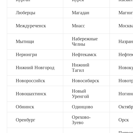
Люберцы
Магадан
Магни
Междуреченск
Миасс
Москв
Набережные
Мытищи
Назран
Челны
Нерюнгри
Нефтекамск
Нефте
Нижний
Нижний Новгород
Новок
Тагил
Новороссийск
Новосибирск
Новот
Новый
Новошахтинск
Ногин
Уренгой
Обнинск
Одинцово
Октяб
Орехово-
Оренбург
Орск
Зуево
Петроп