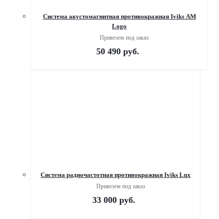
Система акустомагнитная противокражная Iviks AM
Logo
Привезем под заказ
50 490
руб.
Система радиочастотная противокражная Iviks Lux
Привезем под заказ
33 000
руб.