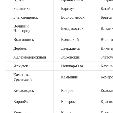
Балашиха
Барнаул
Батайс
Благовещенск
Борисоглебск
Братск
Великий
Владивосток
Владик
Новгород
Волгодонск
Волжский
Вологд
Дербент
Дзержинск
Димит
Железнодорожный
Жуковский
Златоу
Иркутск
Йошкар-Ола
Казань
Каменск-
Камышин
Кемер
Уральский
Кисловодск
Ковров
Колом
Королёв
Кострома
Красно
Курган
Курск
Кызыл