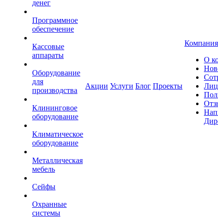
денег
Программное
обеспечение
Компания
Кассовые
аппараты
О к
Нов
Оборудование
Сот
для
Акции
Услуги
Блог
Проекты
Лиц
производства
Пол
Отз
Клининговое
Нап
оборудование
Дир
Климатическое
оборудование
Металлическая
мебель
Сейфы
Охранные
системы