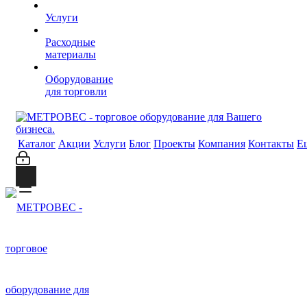
Услуги
Расходные
материалы
Оборудование
для торговли
Каталог
Акции
Услуги
Блог
Проекты
Компания
Контакты
Е