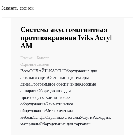
Заказать звонок
Система акустомагнитная
противокражная Iviks Acryl
АМ
Главная
-
Каталог
-
Охранные системы
Весы
ОНЛАЙН-КАССЫ
Оборудование для
автоматизации
Счетчики и детекторы
денег
Программное обеспечение
Кассовые
аппараты
Оборудование для
производства
Клининговое
оборудование
Климатическое
оборудование
Металлическая
мебель
Сейфы
Охранные системы
Услуги
Расходные
материалы
Оборудование для торговли
-