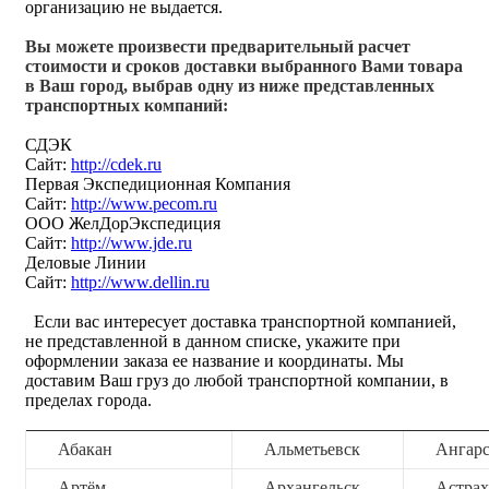
организацию не выдается.
Вы можете произвести предварительный расчет
стоимости и сроков доставки выбранного Вами товара
в Ваш город, выбрав одну из ниже представленных
транспортных компаний:
СДЭК
Сайт:
http://cdek.ru
Первая Экспедиционная Компания
Сайт:
http://www.pecom.ru
ООО ЖелДорЭкспедиция
Сайт:
http://www.jde.ru
Деловые Линии
Сайт:
http://www.dellin.ru
Если вас интересует доставка транспортной компанией,
не представленной в данном списке, укажите при
оформлении заказа ее название и координаты. Мы
доставим Ваш груз до любой транспортной компании, в
пределах города.
Абакан
Альметьевск
Ангар
Артём
Архангельск
Астрах