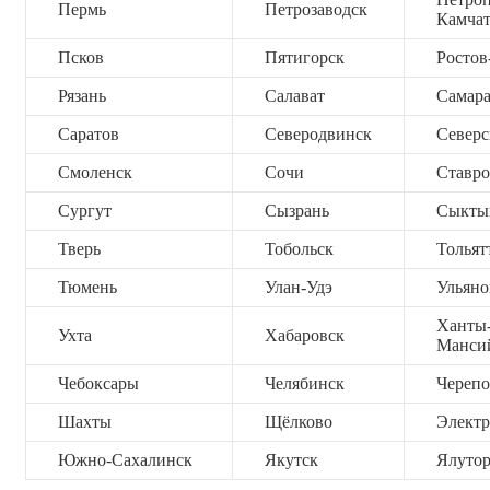
Пермь
Петрозаводск
Камча
Псков
Пятигорск
Ростов
Рязань
Салават
Самар
Саратов
Северодвинск
Северс
Смоленск
Сочи
Ставро
Сургут
Сызрань
Сыкты
Тверь
Тобольск
Тольят
Тюмень
Улан-Удэ
Ульяно
Ханты
Ухта
Хабаровск
Манси
Чебоксары
Челябинск
Черепо
Шахты
Щёлково
Электр
Южно-Сахалинск
Якутск
Ялутор