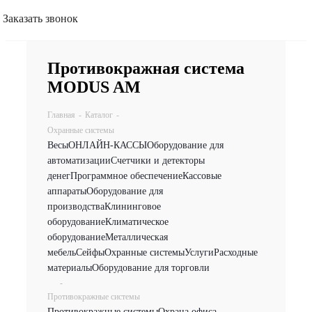
Заказать звонок
Противокражная система
MODUS AM
Главная
-
Каталог
-
Охранные системы
Весы
ОНЛАЙН-КАССЫ
Оборудование для
автоматизации
Счетчики и детекторы
денег
Программное обеспечение
Кассовые
аппараты
Оборудование для
производства
Клининговое
оборудование
Климатическое
оборудование
Металлическая
мебель
Сейфы
Охранные системы
Услуги
Расходные
материалы
Оборудование для торговли
-
Противокражные системы
Противокражные системы
Охрана офиса,