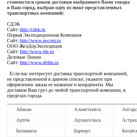
стоимости и сроков доставки выбранного Вами товара
в Ваш город, выбрав одну из ниже представленных
транспортных компаний:
СДЭК
Сайт:
http://cdek.ru
Первая Экспедиционная Компания
Сайт:
http://www.pecom.ru
ООО ЖелДорЭкспедиция
Сайт:
http://www.jde.ru
Деловые Линии
Сайт:
http://www.dellin.ru
Если вас интересует доставка транспортной компанией,
не представленной в данном списке, укажите при
оформлении заказа ее название и координаты. Мы
доставим Ваш груз до любой транспортной компании, в
пределах города.
Абакан
Альметьевск
Ангар
Артём
Архангельск
Астрах
Балашиха
Барнаул
Батайс