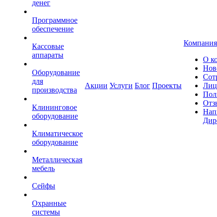
денег
Программное
обеспечение
Компания
Кассовые
аппараты
О к
Нов
Оборудование
Сот
для
Акции
Услуги
Блог
Проекты
Лиц
производства
Пол
Отз
Клининговое
Нап
оборудование
Дир
Климатическое
оборудование
Металлическая
мебель
Сейфы
Охранные
системы