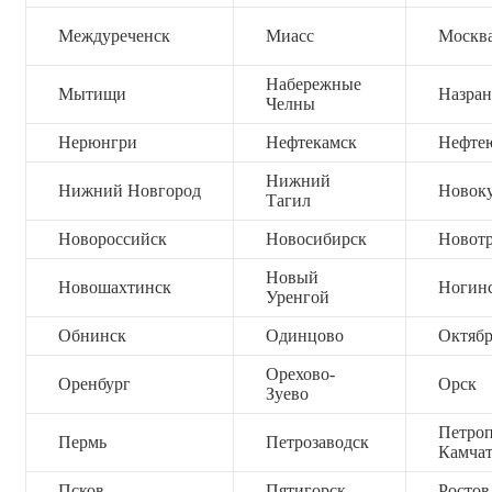
Междуреченск
Миасс
Москв
Набережные
Мытищи
Назран
Челны
Нерюнгри
Нефтекамск
Нефте
Нижний
Нижний Новгород
Новок
Тагил
Новороссийск
Новосибирск
Новот
Новый
Новошахтинск
Ногин
Уренгой
Обнинск
Одинцово
Октяб
Орехово-
Оренбург
Орск
Зуево
Петроп
Пермь
Петрозаводск
Камча
Псков
Пятигорск
Ростов