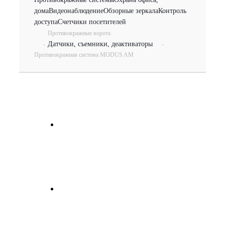
дома
Видеонаблюдение
Обзорные зеркала
Контроль
доступа
Счетчики посетителей
Противокражные ворота
Датчики, съемники, деактиваторы
-
-
Противокражная система MODUS AM