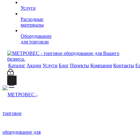
Услуги
Расходные
материалы
Оборудование
для торговли
Каталог
Акции
Услуги
Блог
Проекты
Компания
Контакты
Е