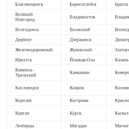
Благовещенск
Борисоглебск
Братск
Великий
Владивосток
Владик
Новгород
Волгодонск
Волжский
Вологд
Дербент
Дзержинск
Димит
Железнодорожный
Жуковский
Златоу
Иркутск
Йошкар-Ола
Казань
Каменск-
Камышин
Кемер
Уральский
Кисловодск
Ковров
Колом
Королёв
Кострома
Красно
Курган
Курск
Кызыл
Люберцы
Магадан
Магни