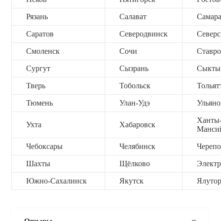
Рязань
Салават
Самар
Саратов
Северодвинск
Северс
Смоленск
Сочи
Ставро
Сургут
Сызрань
Сыкты
Тверь
Тобольск
Тольят
Тюмень
Улан-Удэ
Ульяно
Ханты
Ухта
Хабаровск
Манси
Чебоксары
Челябинск
Черепо
Шахты
Щёлково
Электр
Южно-Сахалинск
Якутск
Ялутор