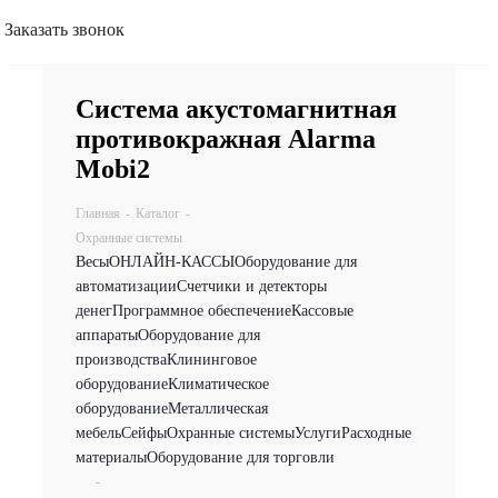
Заказать звонок
Система акустомагнитная
противокражная Alarma
Mobi2
Главная
-
Каталог
-
Охранные системы
Весы
ОНЛАЙН-КАССЫ
Оборудование для
автоматизации
Счетчики и детекторы
денег
Программное обеспечение
Кассовые
аппараты
Оборудование для
производства
Клининговое
оборудование
Климатическое
оборудование
Металлическая
мебель
Сейфы
Охранные системы
Услуги
Расходные
материалы
Оборудование для торговли
-