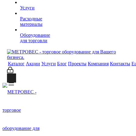
Услуги
Расходные
материалы
Оборудование
для торговли
Каталог
Акции
Услуги
Блог
Проекты
Компания
Контакты
Е