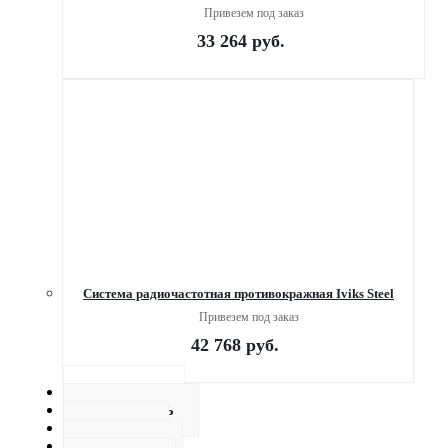
Привезем под заказ
33 264
руб.
Система радиочастотная противокражная Iviks Steel
Привезем под заказ
42 768
руб.
Описание
Как купить
Оплата
Доставка