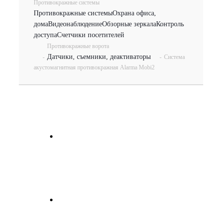
Противокражные системы
Противокражные системы
Охрана офиса,
дома
Видеонаблюдение
Обзорные зеркала
Контроль
доступа
Счетчики посетителей
Противокражные ворота
Датчики, съемники, деактиваторы
-
-
Система
акустомагнитная противокражная Alarma Mobi2