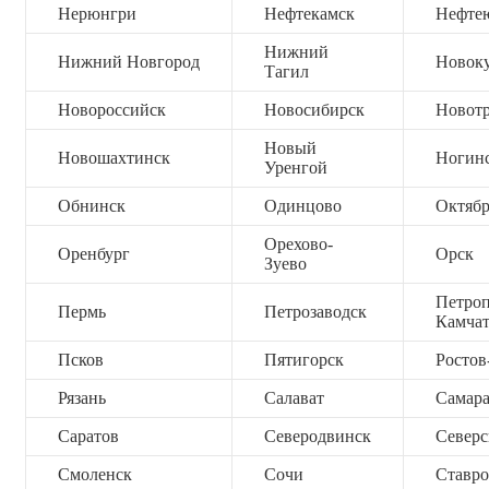
Нерюнгри
Нефтекамск
Нефте
Нижний
Нижний Новгород
Новок
Тагил
Новороссийск
Новосибирск
Новот
Новый
Новошахтинск
Ногин
Уренгой
Обнинск
Одинцово
Октяб
Орехово-
Оренбург
Орск
Зуево
Петроп
Пермь
Петрозаводск
Камча
Псков
Пятигорск
Ростов
Рязань
Салават
Самар
Саратов
Северодвинск
Северс
Смоленск
Сочи
Ставро