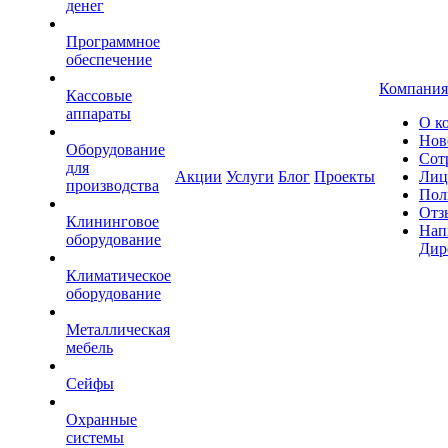
денег
Программное
обеспечение
Компания
Кассовые
аппараты
О к
Нов
Оборудование
Сот
для
Акции
Услуги
Блог
Проекты
Лиц
производства
Пол
Отз
Клининговое
Нап
оборудование
Дир
Климатическое
оборудование
Металлическая
мебель
Сейфы
Охранные
системы