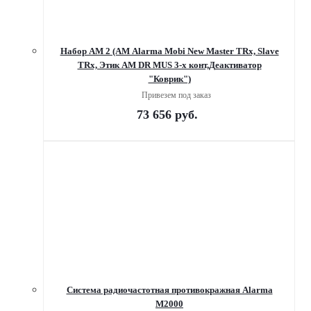
Набор AM 2 (АМ Alarma Mobi New Master TRx, Slave
TRx, Этик АМ DR MUS 3-х конт,Деактиватор
"Коврик")
Привезем под заказ
73 656
руб.
Система радиочастотная противокражная Alarma
M2000