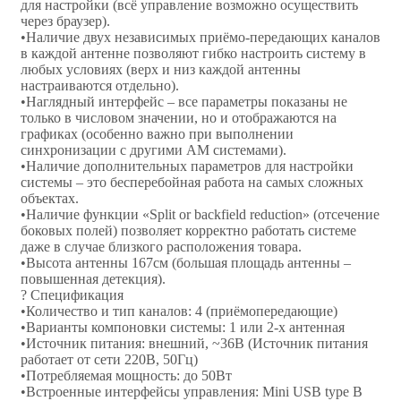
для настройки (всё управление возможно осуществить
через браузер).
•Наличие двух независимых приёмо-передающих каналов
в каждой антенне позволяют гибко настроить систему в
любых условиях (верх и низ каждой антенны
настраиваются отдельно).
•Наглядный интерфейс – все параметры показаны не
только в числовом значении, но и отображаются на
графиках (особенно важно при выполнении
синхронизации с другими АМ системами).
•Наличие дополнительных параметров для настройки
системы – это бесперебойная работа на самых сложных
объектах.
•Наличие функции «Split or backfield reduction» (отсечение
боковых полей) позволяет корректно работать системе
даже в случае близкого расположения товара.
•Высота антенны 167см (большая площадь антенны –
повышенная детекция).
? Спецификация
•Количество и тип каналов: 4 (приёмопередающие)
•Варианты компоновки системы: 1 или 2-х антенная
•Источник питания: внешний, ~36В (Источник питания
работает от сети 220В, 50Гц)
•Потребляемая мощность: до 50Вт
•Встроенные интерфейсы управления: Mini USB type B