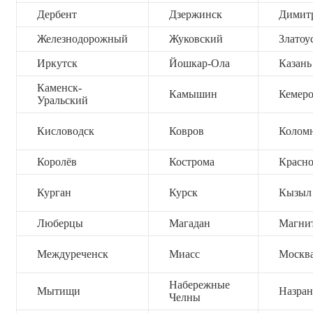
Дербент
Дзержинск
Димит
Железнодорожный
Жуковский
Златоу
Иркутск
Йошкар-Ола
Казань
Каменск-
Камышин
Кемер
Уральский
Кисловодск
Ковров
Колом
Королёв
Кострома
Красно
Курган
Курск
Кызыл
Люберцы
Магадан
Магни
Междуреченск
Миасс
Москв
Набережные
Мытищи
Назран
Челны