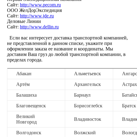
Сайт:
http://www.pecom.ru
ООО ЖелДорЭкспедиция
Сайт:
http://www.jde.ru
Деловые Линии
Сайт:
http://www.dellin.ru
Если вас интересует доставка транспортной компанией,
не представленной в данном списке, укажите при
оформлении заказа ее название и координаты. Мы
доставим Ваш груз до любой транспортной компании, в
пределах города.
Абакан
Альметьевск
Ангар
Артём
Архангельск
Астрах
Балашиха
Барнаул
Батайс
Благовещенск
Борисоглебск
Братск
Великий
Владивосток
Владик
Новгород
Волгодонск
Волжский
Вологд