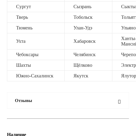
Сургут
Сызрань
Сыкты
Тверь
Тобольск
Тольят
Тюмень
Улан-Удэ
Ульяно
Ханты
Ухта
Хабаровск
Манси
Чебоксары
Челябинск
Черепо
Шахты
Щёлково
Электр
Южно-Сахалинск
Якутск
Ялутор
Отзывы
Наличие