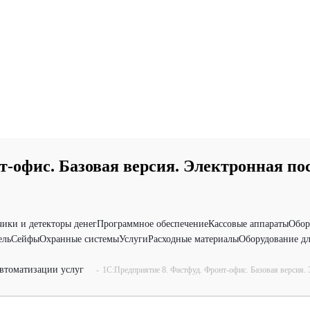
т-офис. Базовая версия. Электронная по
чики и детекторы денег
Программное обеспечение
Кассовые аппараты
Обор
ель
Сейфы
Охранные системы
Услуги
Расходные материалы
Оборудование дл
втоматизации услуг
-
1С:Предприятие 8. Фастфуд. Фронт-офис. Базовая версия. 