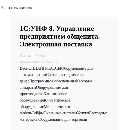
Заказать звонок
1С:УНФ 8. Управление
предприятием общепита.
Электронная поставка
Главная
-
Каталог
-
Программное обеспечение
Весы
ОНЛАЙН-КАССЫ
Оборудование для
автоматизации
Счетчики и детекторы
денег
Программное обеспечение
Кассовые
аппараты
Оборудование для
производства
Клининговое
оборудование
Климатическое
оборудование
Металлическая
мебель
Сейфы
Охранные системы
Услуги
Расходные
материалы
Оборудование для торговли
-