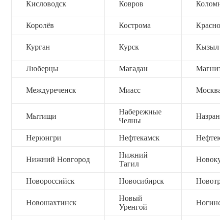
Кисловодск
Ковров
Колом
Королёв
Кострома
Красно
Курган
Курск
Кызыл
Люберцы
Магадан
Магни
Междуреченск
Миасс
Москв
Набережные
Мытищи
Назран
Челны
Нерюнгри
Нефтекамск
Нефте
Нижний
Нижний Новгород
Новок
Тагил
Новороссийск
Новосибирск
Новот
Новый
Новошахтинск
Ногин
Уренгой