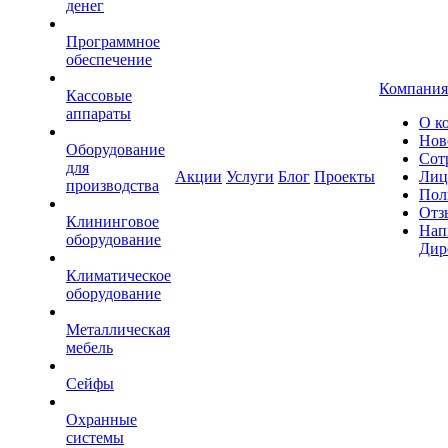
денег
Программное
обеспечение
Компания
Кассовые
аппараты
О к
Нов
Оборудование
Сот
для
Акции
Услуги
Блог
Проекты
Лиц
производства
Пол
Отз
Клининговое
Нап
оборудование
Дир
Климатическое
оборудование
Металлическая
мебель
Сейфы
Охранные
системы