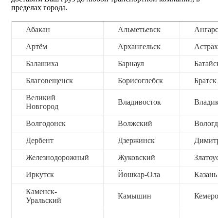
пределах города.
Абакан
Альметьевск
Ангар
Артём
Архангельск
Астрах
Балашиха
Барнаул
Батайс
Благовещенск
Борисоглебск
Братск
Великий
Владивосток
Владик
Новгород
Волгодонск
Волжский
Вологд
Дербент
Дзержинск
Димит
Железнодорожный
Жуковский
Златоу
Иркутск
Йошкар-Ола
Казань
Каменск-
Камышин
Кемер
Уральский