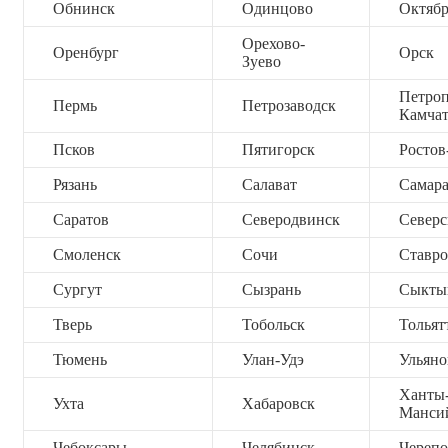
Обнинск
Одинцово
Октяб
Орехово-
Оренбург
Орск
Зуево
Петроп
Пермь
Петрозаводск
Камча
Псков
Пятигорск
Ростов
Рязань
Салават
Самар
Саратов
Северодвинск
Северс
Смоленск
Сочи
Ставро
Сургут
Сызрань
Сыкты
Тверь
Тобольск
Тольят
Тюмень
Улан-Удэ
Ульяно
Ханты
Ухта
Хабаровск
Манси
Чебоксары
Челябинск
Черепо