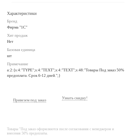
Характеристики
Бренд
Фирма "1С"
Хит продаж
Нет
Базовая единица
шт
Примечание
a:2:{s:4:"TYPE";s:4:"TEXT";s:4:"TEXT";s:48:"Товары Под заказ 50%
предоплата. Срок 6-12 дней.";}
Узнать скидку!
Привезем под заказ
Товары "Под заказ оформляются после согласования с менеджером и
внесения 50% предоплаты.