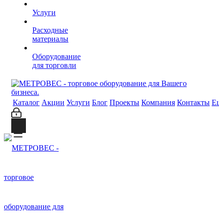
Услуги
Расходные
материалы
Оборудование
для торговли
Каталог
Акции
Услуги
Блог
Проекты
Компания
Контакты
Е