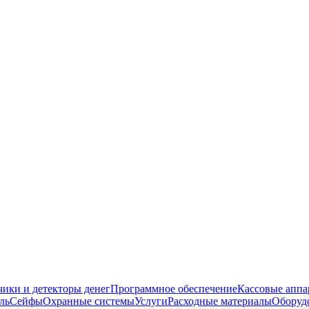
чики и детекторы денег
Программное обеспечение
Кассовые аппа
ль
Сейфы
Охранные системы
Услуги
Расходные материалы
Оборуд