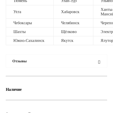
Тюмень
Улан-Удэ
Ульяно
Ханты
Ухта
Хабаровск
Манси
Чебоксары
Челябинск
Черепо
Шахты
Щёлково
Электр
Южно-Сахалинск
Якутск
Ялутор
Отзывы
Наличие