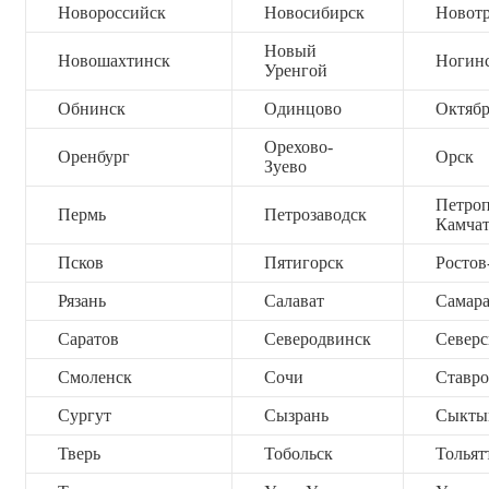
Новороссийск
Новосибирск
Новот
Новый
Новошахтинск
Ногин
Уренгой
Обнинск
Одинцово
Октяб
Орехово-
Оренбург
Орск
Зуево
Петроп
Пермь
Петрозаводск
Камча
Псков
Пятигорск
Ростов
Рязань
Салават
Самар
Саратов
Северодвинск
Северс
Смоленск
Сочи
Ставро
Сургут
Сызрань
Сыкты
Тверь
Тобольск
Тольят