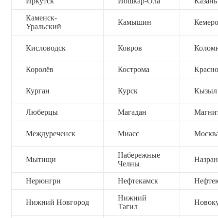
Иркутск
Йошкар-Ола
Казань
Каменск-
Камышин
Кемер
Уральский
Кисловодск
Ковров
Колом
Королёв
Кострома
Красно
Курган
Курск
Кызыл
Люберцы
Магадан
Магни
Междуреченск
Миасс
Москв
Набережные
Мытищи
Назран
Челны
Нерюнгри
Нефтекамск
Нефте
Нижний
Нижний Новгород
Новок
Тагил