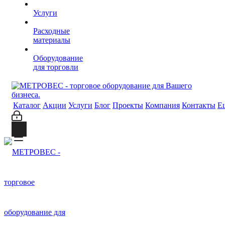
Услуги
Расходные
материалы
Оборудование
для торговли
Каталог
Акции
Услуги
Блог
Проекты
Компания
Контакты
Е