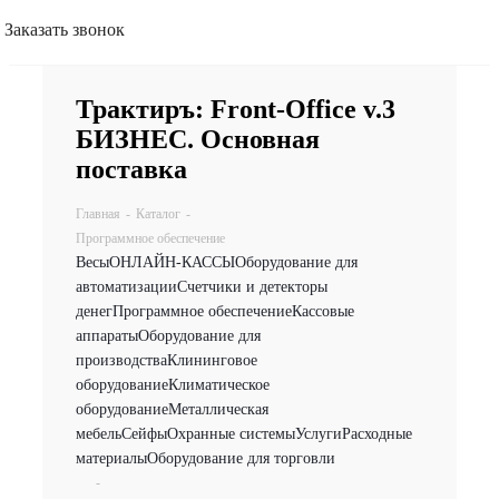
Заказать звонок
Трактиръ: Front-Office v.3
БИЗНЕС. Основная
поставка
Главная
-
Каталог
-
Программное обеспечение
Весы
ОНЛАЙН-КАССЫ
Оборудование для
автоматизации
Счетчики и детекторы
денег
Программное обеспечение
Кассовые
аппараты
Оборудование для
производства
Клининговое
оборудование
Климатическое
оборудование
Металлическая
мебель
Сейфы
Охранные системы
Услуги
Расходные
материалы
Оборудование для торговли
-