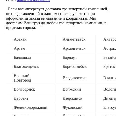
Если вас интересует доставка транспортной компанией,
не представленной в данном списке, укажите при
оформлении заказа ее название и координаты. Мы
доставим Ваш груз до любой транспортной компании, в
пределах города.
Абакан
Альметьевск
Ангар
Артём
Архангельск
Астрах
Балашиха
Барнаул
Батайс
Благовещенск
Борисоглебск
Братск
Великий
Владивосток
Владик
Новгород
Волгодонск
Волжский
Вологд
Дербент
Дзержинск
Димит
Железнодорожный
Жуковский
Златоу