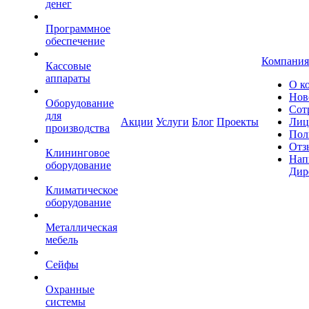
денег
Программное
обеспечение
Компания
Кассовые
аппараты
О к
Нов
Оборудование
Сот
для
Акции
Услуги
Блог
Проекты
Лиц
производства
Пол
Отз
Клининговое
Нап
оборудование
Дир
Климатическое
оборудование
Металлическая
мебель
Сейфы
Охранные
системы