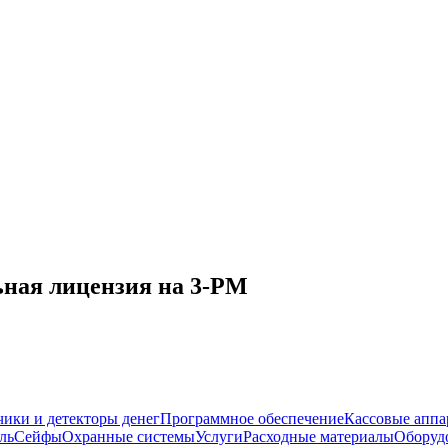
льная лицензия на 3-РМ
чики и детекторы денег
Программное обеспечение
Кассовые аппа
ль
Сейфы
Охранные системы
Услуги
Расходные материалы
Оборуд