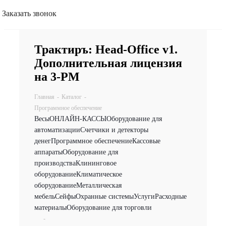
Заказать звонок
Трактиръ: Head-Office v1.
Дополнительная лицензия
на 3-РМ
Главная
-
Каталог
-
Программное обеспечение
Весы
ОНЛАЙН-КАССЫ
Оборудование для
автоматизации
Счетчики и детекторы
денег
Программное обеспечение
Кассовые
аппараты
Оборудование для
производства
Клининговое
оборудование
Климатическое
оборудование
Металлическая
мебель
Сейфы
Охранные системы
Услуги
Расходные
материалы
Оборудование для торговли
-