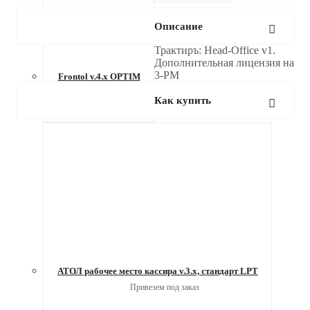
Описание
Трактиръ: Head-Office v1.
Дополнительная лицензия на
3-РМ
Frontol v.4.х OPTIM
Привезем под заказ
Как купить
АТОЛ рабочее место кассира v.3.x, стандарт LPT
Привезем под заказ