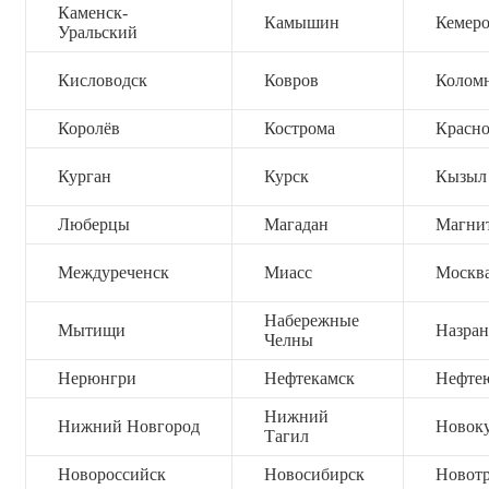
Каменск-
Камышин
Кемер
Уральский
Кисловодск
Ковров
Колом
Королёв
Кострома
Красно
Курган
Курск
Кызыл
Люберцы
Магадан
Магни
Междуреченск
Миасс
Москв
Набережные
Мытищи
Назран
Челны
Нерюнгри
Нефтекамск
Нефте
Нижний
Нижний Новгород
Новок
Тагил
Новороссийск
Новосибирск
Новот