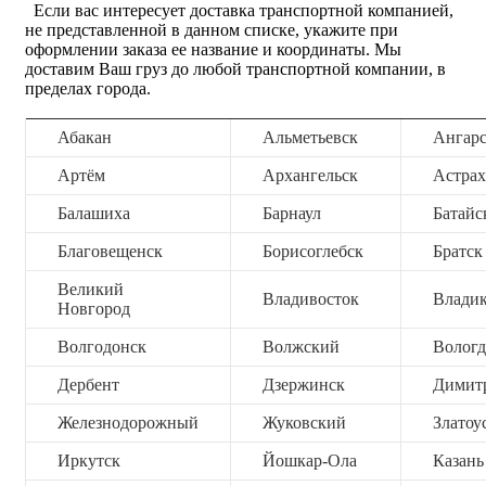
Если вас интересует доставка транспортной компанией,
не представленной в данном списке, укажите при
оформлении заказа ее название и координаты. Мы
доставим Ваш груз до любой транспортной компании, в
пределах города.
Абакан
Альметьевск
Ангар
Артём
Архангельск
Астрах
Балашиха
Барнаул
Батайс
Благовещенск
Борисоглебск
Братск
Великий
Владивосток
Владик
Новгород
Волгодонск
Волжский
Вологд
Дербент
Дзержинск
Димит
Железнодорожный
Жуковский
Златоу
Иркутск
Йошкар-Ола
Казань