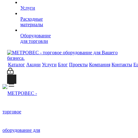
Услуги
Расходные
материалы
Оборудование
для торговли
Каталог
Акции
Услуги
Блог
Проекты
Компания
Контакты
Е