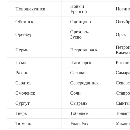
Новый
Новошахтинск
Ногин
Уренгой
Обнинск
Одинцово
Октяб
Орехово-
Оренбург
Орск
Зуево
Петроп
Пермь
Петрозаводск
Камча
Псков
Пятигорск
Ростов
Рязань
Салават
Самар
Саратов
Северодвинск
Северс
Смоленск
Сочи
Ставро
Сургут
Сызрань
Сыкты
Тверь
Тобольск
Тольят
Тюмень
Улан-Удэ
Ульяно