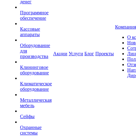
денег
Программное
обеспечение
Компания
Кассовые
аппараты
О к
Нов
Оборудование
Сот
для
Акции
Услуги
Блог
Проекты
Лиц
производства
Пол
Отз
Клининговое
Нап
оборудование
Дир
Климатическое
оборудование
Металлическая
мебель
Сейфы
Охранные
системы