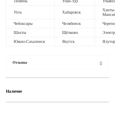
Тюмень
Улан-Удэ
Ульяно
Ханты
Ухта
Хабаровск
Манси
Чебоксары
Челябинск
Черепо
Шахты
Щёлково
Электр
Южно-Сахалинск
Якутск
Ялутор
Отзывы
Наличие