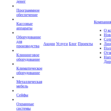
денег
Программное
обеспечение
Компания
Кассовые
аппараты
О к
Нов
Оборудование
Сот
для
Акции
Услуги
Блог
Проекты
Лиц
производства
Пол
Отз
Клининговое
Нап
оборудование
Дир
Климатическое
оборудование
Металлическая
мебель
Сейфы
Охранные
системы