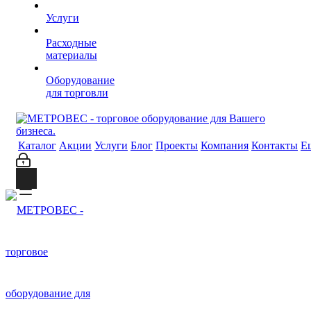
Услуги
Расходные
материалы
Оборудование
для торговли
Каталог
Акции
Услуги
Блог
Проекты
Компания
Контакты
Е