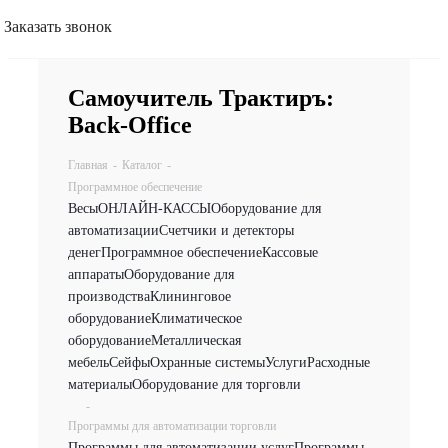
Заказать звонок
Самоучитель Трактиръ:
Back-Office
Главная
-
Каталог
-
Программное обеспечение
Весы
ОНЛАЙН-КАССЫ
Оборудование для
автоматизации
Счетчики и детекторы
денег
Программное обеспечение
Кассовые
аппараты
Оборудование для
производства
Клининговое
оборудование
Климатическое
оборудование
Металлическая
мебель
Сейфы
Охранные системы
Услуги
Расходные
материалы
Оборудование для торговли
-
Программы для автоматизации торговли
Программы для автоматизации услуг
Программы