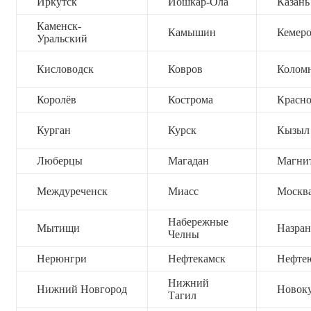
Иркутск
Йошкар-Ола
Казань
Каменск-
Камышин
Кемер
Уральский
Кисловодск
Ковров
Колом
Королёв
Кострома
Красно
Курган
Курск
Кызыл
Люберцы
Магадан
Магни
Междуреченск
Миасс
Москв
Набережные
Мытищи
Назран
Челны
Нерюнгри
Нефтекамск
Нефте
Нижний
Нижний Новгород
Новок
Тагил