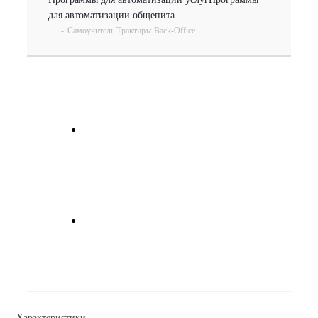
для автоматизации общепита
-
Самоучитель Трактиръ: Back-Office
Характеристики