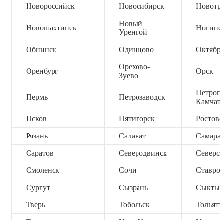
Новороссийск
Новосибирск
Новот
Новый
Новошахтинск
Ногин
Уренгой
Обнинск
Одинцово
Октяб
Орехово-
Оренбург
Орск
Зуево
Петроп
Пермь
Петрозаводск
Камча
Псков
Пятигорск
Ростов
Рязань
Салават
Самар
Саратов
Северодвинск
Северс
Смоленск
Сочи
Ставро
Сургут
Сызрань
Сыкты
Тверь
Тобольск
Тольят