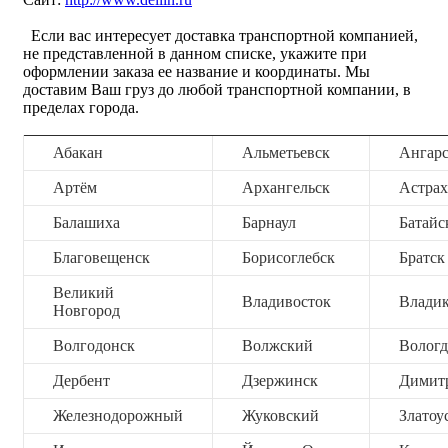
Если вас интересует доставка транспортной компанией,
не представленной в данном списке, укажите при
оформлении заказа ее название и координаты. Мы
доставим Ваш груз до любой транспортной компании, в
пределах города.
Абакан
Альметьевск
Ангар
Артём
Архангельск
Астрах
Балашиха
Барнаул
Батайс
Благовещенск
Борисоглебск
Братск
Великий
Владивосток
Владик
Новгород
Волгодонск
Волжский
Вологд
Дербент
Дзержинск
Димит
Железнодорожный
Жуковский
Златоу