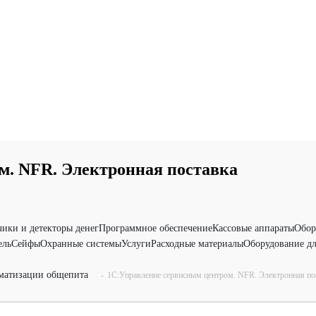
м. NFR. Электронная поставка
чики и детекторы денег
Программное обеспечение
Кассовые аппараты
Обор
ель
Сейфы
Охранные системы
Услуги
Расходные материалы
Оборудование дл
матизации общепита
-
1С:Управление сервисным центром. NFR. Электронная по