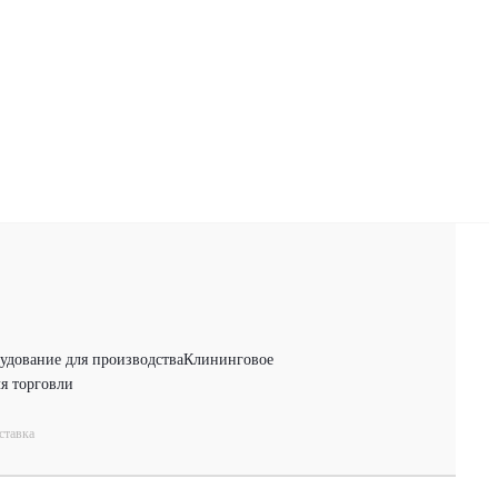
удование для производства
Клининговое
я торговли
ставка