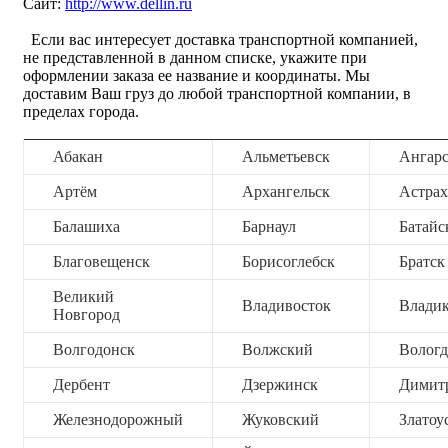
Сайт:
http://www.dellin.ru
Если вас интересует доставка транспортной компанией,
не представленной в данном списке, укажите при
оформлении заказа ее название и координаты. Мы
доставим Ваш груз до любой транспортной компании, в
пределах города.
Абакан
Альметьевск
Ангар
Артём
Архангельск
Астрах
Балашиха
Барнаул
Батайс
Благовещенск
Борисоглебск
Братск
Великий
Владивосток
Владик
Новгород
Волгодонск
Волжский
Вологд
Дербент
Дзержинск
Димит
Железнодорожный
Жуковский
Златоу