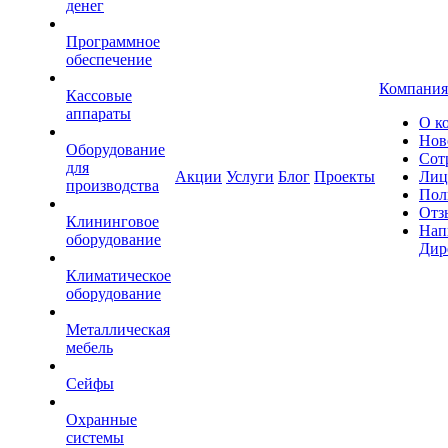
денег
Программное
обеспечение
Компания
Кассовые
аппараты
О к
Нов
Оборудование
Сот
для
Акции
Услуги
Блог
Проекты
Лиц
производства
Пол
Отз
Клининговое
Нап
оборудование
Дир
Климатическое
оборудование
Металлическая
мебель
Сейфы
Охранные
системы