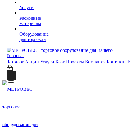
Услуги
Расходные
материалы
Оборудование
для торговли
Каталог
Акции
Услуги
Блог
Проекты
Компания
Контакты
Е