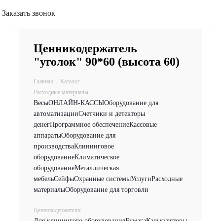
Заказать звонок
Ценникодержатель
"уголок" 90*60 (высота 60)
Главная
-
Каталог
-
Расходные материалы
Весы
ОНЛАЙН-КАССЫ
Оборудование для
автоматизации
Счетчики и детекторы
денег
Программное обеспечение
Кассовые
аппараты
Оборудование для
производства
Клининговое
оборудование
Климатическое
оборудование
Металлическая
мебель
Сейфы
Охранные системы
Услуги
Расходные
материалы
Оборудование для торговли
-
Ценникодержатели
Для клинингого оборудования
Бумага
Калькуляторы