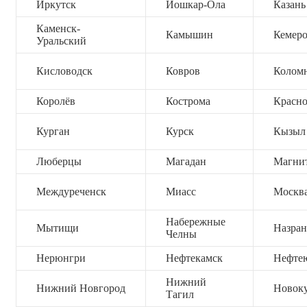
Иркутск
Йошкар-Ола
Казань
Каменск-
Камышин
Кемер
Уральский
Кисловодск
Ковров
Колом
Королёв
Кострома
Красно
Курган
Курск
Кызыл
Люберцы
Магадан
Магни
Междуреченск
Миасс
Москв
Набережные
Мытищи
Назран
Челны
Нерюнгри
Нефтекамск
Нефте
Нижний
Нижний Новгород
Новок
Тагил