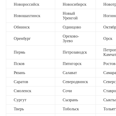
Новороссийск
Новосибирск
Новот
Новый
Новошахтинск
Ногин
Уренгой
Обнинск
Одинцово
Октяб
Орехово-
Оренбург
Орск
Зуево
Петроп
Пермь
Петрозаводск
Камча
Псков
Пятигорск
Ростов
Рязань
Салават
Самар
Саратов
Северодвинск
Северс
Смоленск
Сочи
Ставро
Сургут
Сызрань
Сыкты
Тверь
Тобольск
Тольят