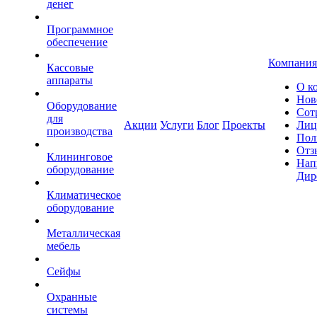
денег
Программное
обеспечение
Компания
Кассовые
аппараты
О к
Нов
Оборудование
Сот
для
Акции
Услуги
Блог
Проекты
Лиц
производства
Пол
Отз
Клининговое
Нап
оборудование
Дир
Климатическое
оборудование
Металлическая
мебель
Сейфы
Охранные
системы