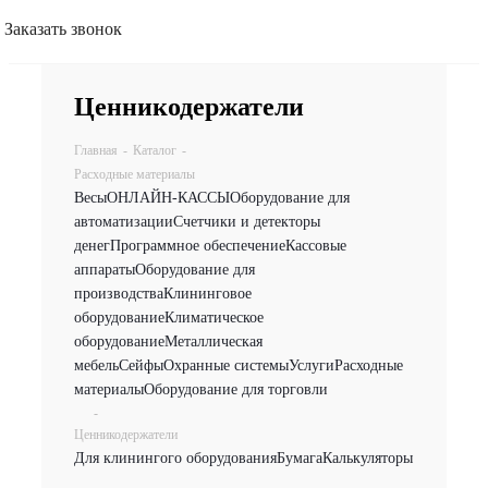
Заказать звонок
Ценникодержатели
Главная
-
Каталог
-
Расходные материалы
Весы
ОНЛАЙН-КАССЫ
Оборудование для
автоматизации
Счетчики и детекторы
денег
Программное обеспечение
Кассовые
аппараты
Оборудование для
производства
Клининговое
оборудование
Климатическое
оборудование
Металлическая
мебель
Сейфы
Охранные системы
Услуги
Расходные
материалы
Оборудование для торговли
-
Ценникодержатели
Для клинингого оборудования
Бумага
Калькуляторы