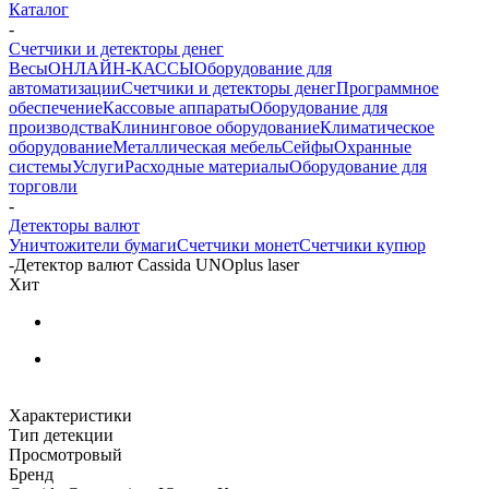
Каталог
-
Счетчики и детекторы денег
Весы
ОНЛАЙН-КАССЫ
Оборудование для
автоматизации
Счетчики и детекторы денег
Программное
обеспечение
Кассовые аппараты
Оборудование для
производства
Клининговое оборудование
Климатическое
оборудование
Металлическая мебель
Сейфы
Охранные
системы
Услуги
Расходные материалы
Оборудование для
торговли
-
Детекторы валют
Уничтожители бумаги
Счетчики монет
Счетчики купюр
-
Детектор валют Cassida UNOplus laser
Хит
Характеристики
Тип детекции
Просмотровый
Бренд