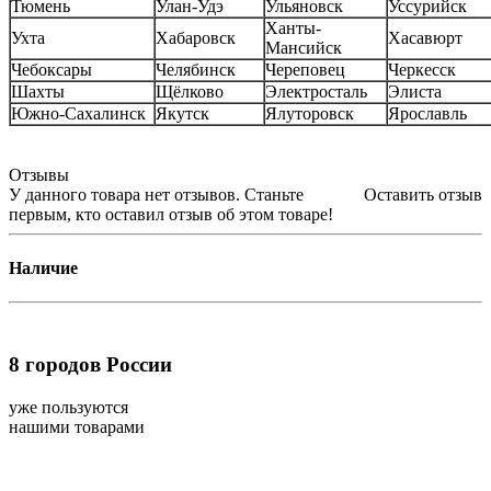
Тюмень
Улан-Удэ
Ульяновск
Уссурийск
Ханты-
Ухта
Хабаровск
Хасавюрт
Мансийск
Чебоксары
Челябинск
Череповец
Черкесск
Шахты
Щёлково
Электросталь
Элиста
Южно-Сахалинск
Якутск
Ялуторовск
Ярославль
Отзывы
У данного товара нет отзывов. Станьте
Оставить отзыв
первым, кто оставил отзыв об этом товаре!
Наличие
8
городов России
уже пользуются
нашими товарами