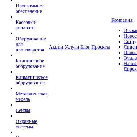
Программное
обеспечение
Компания
Кассовые
аппараты
О ком
Новос
Оборудование
Сотру
для
Акции
Услуги
Блог
Проекты
Лицен
производства
Полит
Отзы
Клининговое
Напис
оборудование
Дирек
Климатическое
оборудование
Металлическая
мебель
Сейфы
Охранные
системы