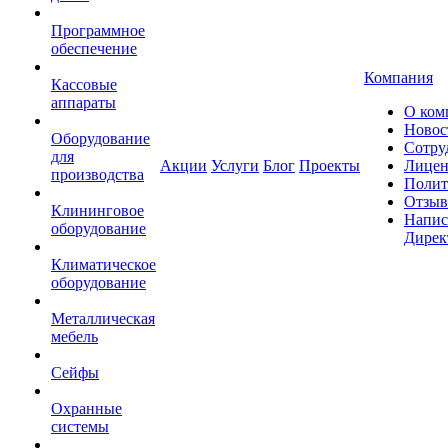
Программное
обеспечение
Компания
Кассовые
аппараты
О ком
Новос
Оборудование
Сотру
для
Акции
Услуги
Блог
Проекты
Лицен
производства
Полит
Отзы
Клининговое
Напис
оборудование
Дирек
Климатическое
оборудование
Металлическая
мебель
Сейфы
Охранные
системы