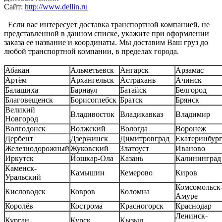
Сайт:
http://www.dellin.ru
Если вас интересует доставка транспортной компанией, не
представленной в данном списке, укажите при оформлении
заказа ее название и координаты. Мы доставим Ваш груз до
любой транспортной компании, в пределах города.
Абакан
Альметьевск
Ангарск
Арзамас
Артём
Архангельск
Астрахань
Ачинск
Балашиха
Барнаул
Батайск
Белгород
Благовещенск
Борисоглебск
Братск
Брянск
Великий
Владивосток
Владикавказ
Владимир
Новгород
Волгодонск
Волжский
Вологда
Воронеж
Дербент
Дзержинск
Димитровград
Екатеринбур
Железнодорожный
Жуковский
Златоуст
Иваново
Иркутск
Йошкар-Ола
Казань
Калининград
Каменск-
Камышин
Кемерово
Киров
Уральский
Комсомольск-
Кисловодск
Ковров
Коломна
Амуре
Королёв
Кострома
Красногорск
Краснодар
Ленинск-
Курган
Курск
Кызыл