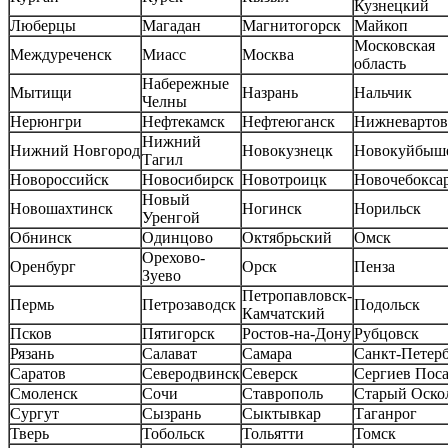
Кузнецкий
Люберцы
Магадан
Магнитогорск
Майкоп
Московская
Междуреченск
Миасс
Москва
область
Набережные
Мытищи
Назрань
Нальчик
Челны
Нерюнгри
Нефтекамск
Нефтеюганск
Нижневартов
Нижний
Нижний Новгород
Новокузнецк
Новокуйбыш
Тагил
Новороссийск
Новосибирск
Новотроицк
Новочебокса
Новый
Новошахтинск
Ногинск
Норильск
Уренгой
Обнинск
Одинцово
Октябрьский
Омск
Орехово-
Оренбург
Орск
Пенза
Зуево
Петропавловск-
Пермь
Петрозаводск
Подольск
Камчатский
Псков
Пятигорск
Ростов-на-Дону
Рубцовск
Рязань
Салават
Самара
Санкт-Петер
Саратов
Северодвинск
Северск
Сергиев Пос
Смоленск
Сочи
Ставрополь
Старый Оско
Сургут
Сызрань
Сыктывкар
Таганрог
Тверь
Тобольск
Тольятти
Томск