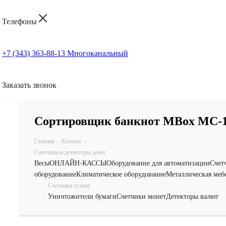
Телефоны
+7 (343) 363-88-13
Многоканальный
Заказать звонок
Сортировщик банкнот MBox MC-
Главная
-
Каталог
-
Счетчики и детекторы денег
Весы
ОНЛАЙН-КАССЫ
Оборудование для автоматизации
Счет
оборудование
Климатическое оборудование
Металлическая меб
Счетчики купюр
Уничтожители бумаги
Счетчики монет
Детекторы валют
-