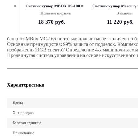
Счетчик купюр MBOX DS-100
Счетчик купюр Mercury 
Привезем под заказ
В наличии
18 370
руб.
11 220
руб.
банкнот MBox MC-165 не только подсчитывает количество бан
Основные преимущества: 99% защита от подделок. Комплексн
изображения(RGB спектр)/ Определение 4-х машиночитаемых
Продвинутая система управления на основе искусственного инте
Характеристики
Бренд
Хит продаж
Базовая единица
Примечание