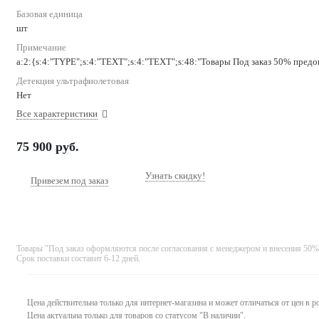
Базовая единица
шт
Примечание
a:2:{s:4:"TYPE";s:4:"TEXT";s:4:"TEXT";s:48:"Товары Под заказ 50% предоп
Детекция ультрафиолетовая
Нет
Все характеристики
75 900
руб.
Узнать скидку!
Привезем под заказ
Товары "Под заказ оформляются после согласования с менеджером и внесения 50%
Срок поставки составит 6-12 дней.
Цена действительна только для интернет-магазина и может отличаться от цен в 
Цена актуальна только для товаров со статусом "В наличии".