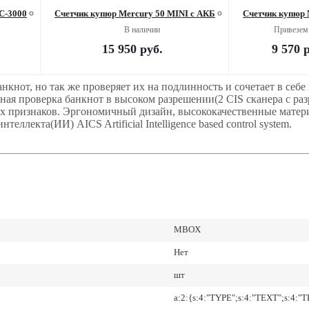
С-3000
Счетчик купюр Mercury 50 MINI c АКБ
Счетчик купюр
В наличии
Привезем 
15 950
руб.
9 570
р
кнот, но так же проверяет их на подлинность и сочетает в себе
ая проверка банкнот в высоком разрешении(2 CIS сканера с ра
 признаков. Эргономичный дизайн, высококачественные матери
ллекта(ИИ) AICS Artificial Intelligence based control system.
MBOX
Нет
шт
a:2:{s:4:"TYPE";s:4:"TEXT";s:4:"