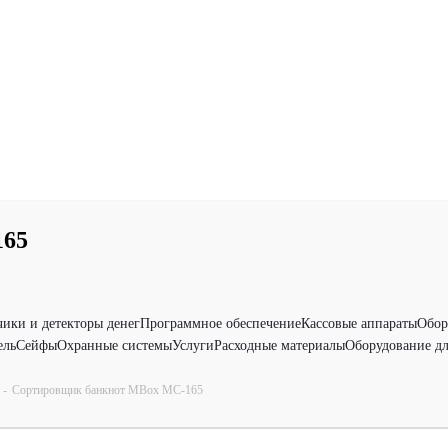
165
чики и детекторы денег
Программное обеспечение
Кассовые аппараты
Обор
ель
Сейфы
Охранные системы
Услуги
Расходные материалы
Оборудование дл
-
Сортировщик банкнот MBox MC-165