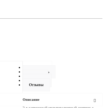
Описание
Как купить
Оплата
Доставка
Отзывы
Описание
2-х карманный мультивалютный счетчик с