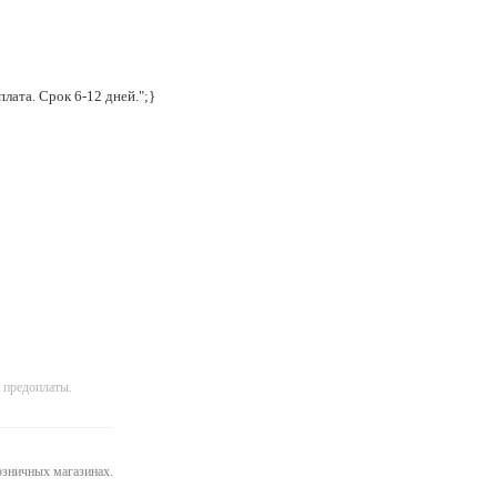
лата. Срок 6-12 дней.";}
 предоплаты.
розничных магазинах.