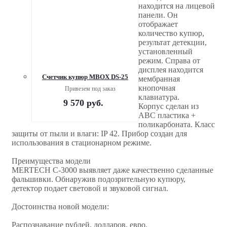
находится на лицевой
панели. Он
отображает
количество купюр,
результат детекции,
установленный
режим. Справа от
дисплея находится
Счетчик купюр MBOX DS-25
мембранная
кнопочная
Привезем под заказ
клавиатура.
9 570
руб.
Корпус сделан из
АВС пластика +
поликарбоната. Класс
защиты от пыли и влаги: IP 42. Прибор создан для
использования в стационарном режиме.
Преимущества модели
MERTECH C-3000 выявляет даже качественно сделанные
фальшивки. Обнаружив подозрительную купюру,
детектор подает световой и звуковой сигнал.
Достоинства новой модели:
Распознавание рублей, долларов, евро.