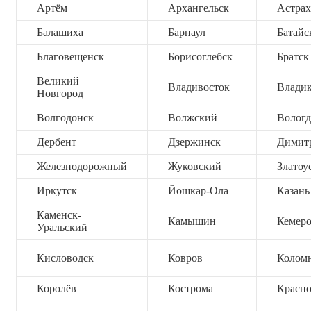
Артём
Архангельск
Астрах
Балашиха
Барнаул
Батайс
Благовещенск
Борисоглебск
Братск
Великий
Владивосток
Владик
Новгород
Волгодонск
Волжский
Вологд
Дербент
Дзержинск
Димит
Железнодорожный
Жуковский
Златоу
Иркутск
Йошкар-Ола
Казань
Каменск-
Камышин
Кемер
Уральский
Кисловодск
Ковров
Колом
Королёв
Кострома
Красно