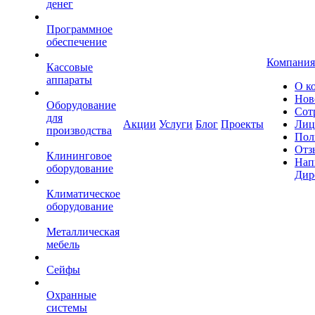
денег
Программное
обеспечение
Компания
Кассовые
аппараты
О к
Нов
Оборудование
Сот
для
Акции
Услуги
Блог
Проекты
Лиц
производства
Пол
Отз
Клининговое
Нап
оборудование
Дир
Климатическое
оборудование
Металлическая
мебель
Сейфы
Охранные
системы