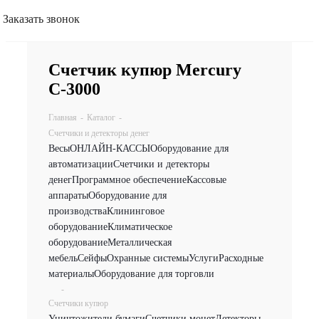
Заказать звонок
Счетчик купюр Mercury
С-3000
Главная
-
Каталог
-
Счетчики и детекторы денег
Весы
ОНЛАЙН-КАССЫ
Оборудование для
автоматизации
Счетчики и детекторы
денег
Программное обеспечение
Кассовые
аппараты
Оборудование для
производства
Клининговое
оборудование
Климатическое
оборудование
Металлическая
мебель
Сейфы
Охранные системы
Услуги
Расходные
материалы
Оборудование для торговли
-
Счетчики купюр
Уничтожители бумаги
Счетчики монет
Детекторы