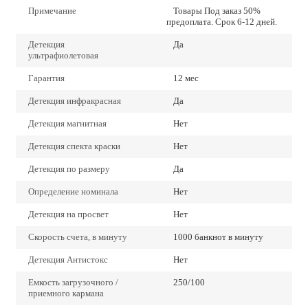
Примечание
Товары Под заказ 50%
предоплата. Срок 6-12 дней.
Детекция
Да
ультрафиолетовая
Гарантия
12 мес
Детекция инфракрасная
Да
Детекция магнитная
Нет
Детекция спекта краски
Нет
Детекция по размеру
Да
Определение номинала
Нет
Детекция на просвет
Нет
Скорость счета, в минуту
1000 банкнот в минуту
Детекция Антистокс
Нет
Емкость загрузочного /
250/100
приемного кармана