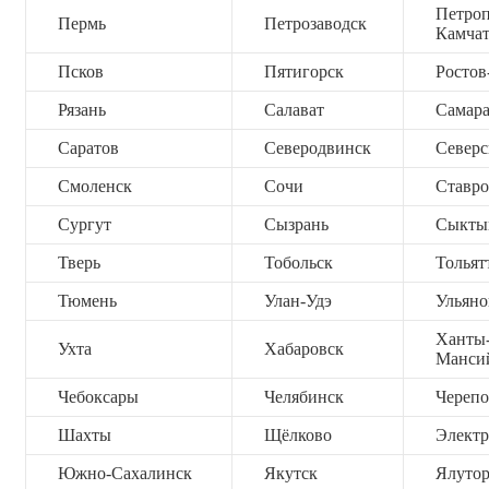
Петроп
Пермь
Петрозаводск
Камча
Псков
Пятигорск
Ростов
Рязань
Салават
Самар
Саратов
Северодвинск
Северс
Смоленск
Сочи
Ставро
Сургут
Сызрань
Сыкты
Тверь
Тобольск
Тольят
Тюмень
Улан-Удэ
Ульяно
Ханты
Ухта
Хабаровск
Манси
Чебоксары
Челябинск
Черепо
Шахты
Щёлково
Электр
Южно-Сахалинск
Якутск
Ялутор