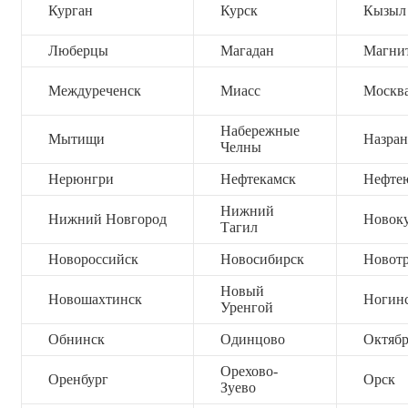
Курган
Курск
Кызыл
Люберцы
Магадан
Магни
Междуреченск
Миасс
Москв
Набережные
Мытищи
Назран
Челны
Нерюнгри
Нефтекамск
Нефте
Нижний
Нижний Новгород
Новок
Тагил
Новороссийск
Новосибирск
Новот
Новый
Новошахтинск
Ногин
Уренгой
Обнинск
Одинцово
Октяб
Орехово-
Оренбург
Орск
Зуево