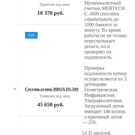
Мультивалютный
Привезем под заказ
счетчик MERTECH
18 370
руб.
C-3000 способен
обрабатывать до
1000 банкнот за
минуту. Во время
работы он не только
ХИТ
пересчитывает
деньги, но и
проверяет их
подлинность.
Проверка
подлинности купюр
осуществляется по 3
детекциям:
Счетчик купюр MBOX DS-500
Геометрическая.
Инфракрасная.
Привезем под заказ
Ультрафиолетовая.
45 650
руб.
Загрузочный лоток
вмещает 140 купюр,
а приемный лоток
— 250.
LCD дисплей