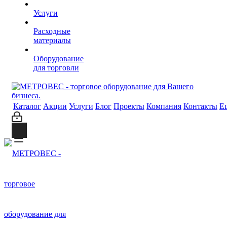
Услуги
Расходные
материалы
Оборудование
для торговли
Каталог
Акции
Услуги
Блог
Проекты
Компания
Контакты
Е