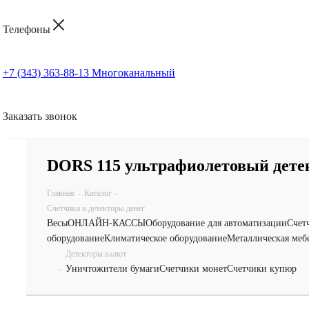
Телефоны
+7 (343) 363-88-13
Многоканальный
Заказать звонок
DORS 115 ультрафиолетовый дете
Главная
-
Каталог
-
Счетчики и детекторы денег
Весы
ОНЛАЙН-КАССЫ
Оборудование для автоматизации
Счет
оборудование
Климатическое оборудование
Металлическая меб
Детекторы валют
Уничтожители бумаги
Счетчики монет
Счетчики купюр
-