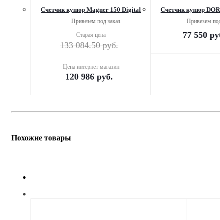
Счетчик купюр Magner 150 Digital
Счетчик купюр DORS
Привезем под заказ
Привезем под
77 550
ру
Старая цена
133 084.50
руб.
Цена интернет магазин
120 986
руб.
Похожие товары