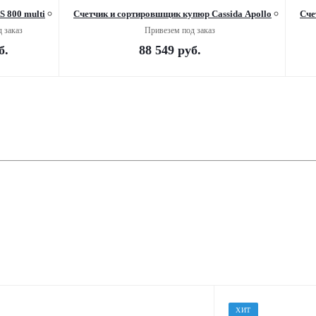
 800 multi
Счетчик и сортировшщик купюр Cassida Apollo
Сче
 заказ
Привезем под заказ
б.
88 549
руб.
ХИТ