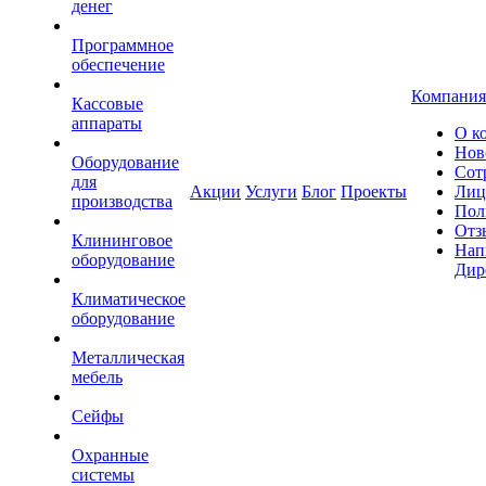
денег
Программное
обеспечение
Компания
Кассовые
аппараты
О к
Нов
Оборудование
Сот
для
Акции
Услуги
Блог
Проекты
Лиц
производства
Пол
Отз
Клининговое
Нап
оборудование
Дир
Климатическое
оборудование
Металлическая
мебель
Сейфы
Охранные
системы