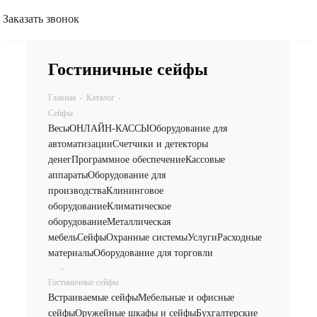
Заказать звонок
Гостиничные сейфы
Главная
-
Каталог
-
Сейфы
Весы
ОНЛАЙН-КАССЫ
Оборудование для
автоматизации
Счетчики и детекторы
денег
Программное обеспечение
Кассовые
аппараты
Оборудование для
производства
Клининговое
оборудование
Климатическое
оборудование
Металлическая
мебель
Сейфы
Охранные системы
Услуги
Расходные
материалы
Оборудование для торговли
-
Гостиничные сейфы
Встраиваемые сейфы
Мебельные и офисные
сейфы
Оружейные шкафы и сейфы
Бухгалтерские