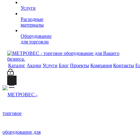
Услуги
Расходные
материалы
Оборудование
для торговли
Каталог
Акции
Услуги
Блог
Проекты
Компания
Контакты
Е