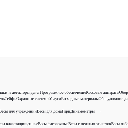
чики и детекторы денег
Программное обеспечение
Кассовые аппараты
Обор
ель
Сейфы
Охранные системы
Услуги
Расходные материалы
Оборудование дл
Весы для учреждений
Весы для дома
Гири
Динамометры
-
есы влагозащищенные
Весы фасовочные
Весы с печатью этикеток
Весы лаб