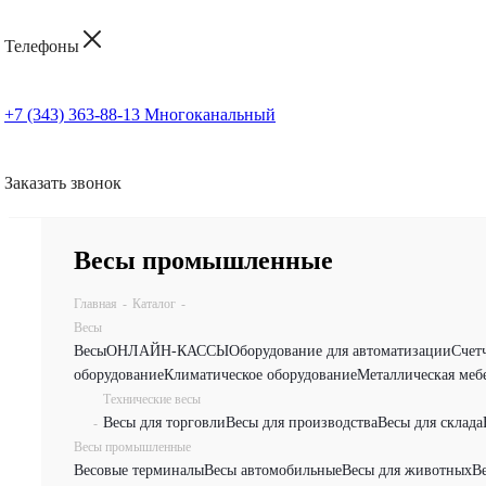
Телефоны
+7 (343) 363-88-13
Многоканальный
Заказать звонок
Весы промышленные
Главная
-
Каталог
-
Весы
Весы
ОНЛАЙН-КАССЫ
Оборудование для автоматизации
Счет
оборудование
Климатическое оборудование
Металлическая меб
Технические весы
Весы для торговли
Весы для производства
Весы для склада
-
Весы промышленные
Весовые терминалы
Весы автомобильные
Весы для животных
В