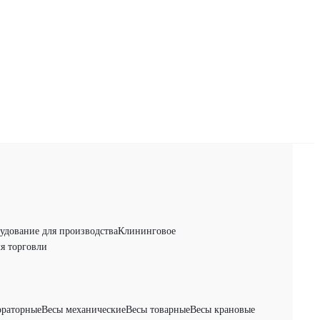
удование для производства
Клининговое
я торговли
ораторные
Весы механические
Весы товарные
Весы крановые