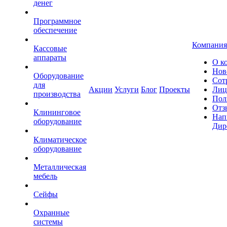
денег
Программное
обеспечение
Компания
Кассовые
аппараты
О к
Нов
Оборудование
Сот
для
Акции
Услуги
Блог
Проекты
Лиц
производства
Пол
Отз
Клининговое
Нап
оборудование
Дир
Климатическое
оборудование
Металлическая
мебель
Сейфы
Охранные
системы