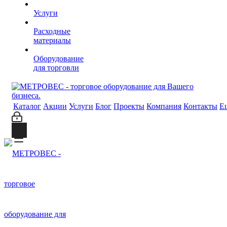
Услуги
Расходные
материалы
Оборудование
для торговли
Каталог
Акции
Услуги
Блог
Проекты
Компания
Контакты
Е