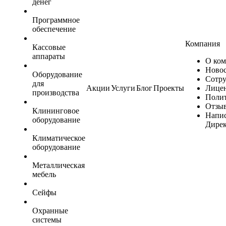
денег
Программное
обеспечение
Компания
Кассовые
аппараты
О ко
Ново
Оборудование
Сотр
для
Акции
Услуги
Блог
Проекты
Лице
производства
Поли
Отзы
Клининговое
Напис
оборудование
Дире
Климатическое
оборудование
Металлическая
мебель
Сейфы
Охранные
системы