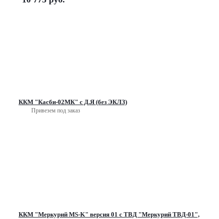
ККМ "Касби-02МК" с Д.Я (без ЭКЛЗ)
Привезем под заказ
ККМ "Меркурий MS-K" версия 01 с ТВД "Меркурий ТВД-01",