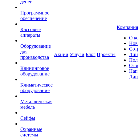
денег
Программное
обеспечение
Компания
Кассовые
аппараты
О к
Нов
Оборудование
Сот
для
Акции
Услуги
Блог
Проекты
Лиц
производства
Пол
Отз
Клининговое
Нап
оборудование
Дир
Климатическое
оборудование
Металлическая
мебель
Сейфы
Охранные
системы