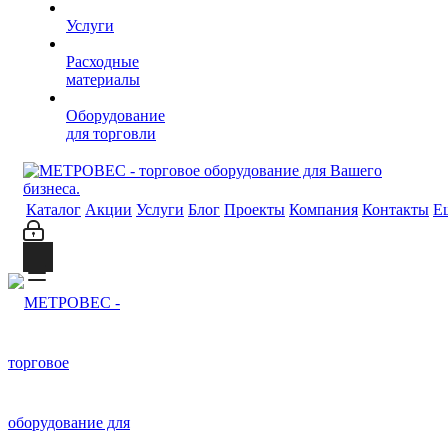
Услуги
Расходные
материалы
Оборудование
для торговли
Каталог
Акции
Услуги
Блог
Проекты
Компания
Контакты
Е