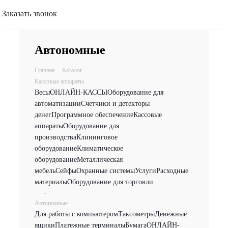
Заказать звонок
Автономные
Главная
-
Каталог
-
Кассовые аппараты
Весы
ОНЛАЙН-КАССЫ
Оборудование для
автоматизации
Счетчики и детекторы
денег
Программное обеспечение
Кассовые
аппараты
Оборудование для
производства
Клининговое
оборудование
Климатическое
оборудование
Металлическая
мебель
Сейфы
Охранные системы
Услуги
Расходные
материалы
Оборудование для торговли
-
Автономные
Для работы с компьютером
Таксометры
Денежные
ящики
Платежные терминалы
Бумага
ОНЛАЙН-