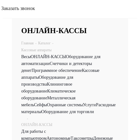
Заказать звонок
ОНЛАЙН-КАССЫ
Главная
-
Каталог
-
Кассовые аппараты
Весы
ОНЛАЙН-КАССЫ
Оборудование для
автоматизации
Счетчики и детекторы
денег
Программное обеспечение
Кассовые
аппараты
Оборудование для
производства
Клининговое
оборудование
Климатическое
оборудование
Металлическая
мебель
Сейфы
Охранные системы
Услуги
Расходные
материалы
Оборудование для торговли
-
ОНЛАЙН-КАССЫ
Для работы с
компьютером
Автономные
Таксометры
Денежные