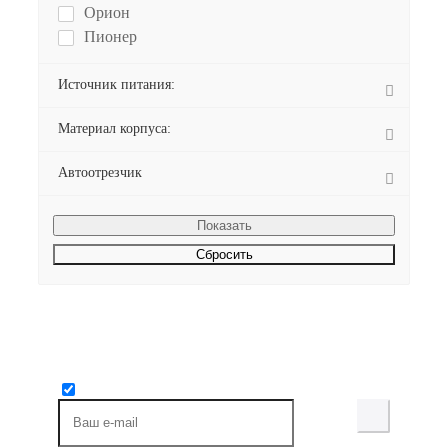
Орион
Пионер
Россия
Счетмаш
Источник питания:
ШТРИХ-М
Материал корпуса:
Эвотор
Автоотрезчик
Сбросить
Будьте всегда в курсе!
Узнавайте о скидках и акциях первым