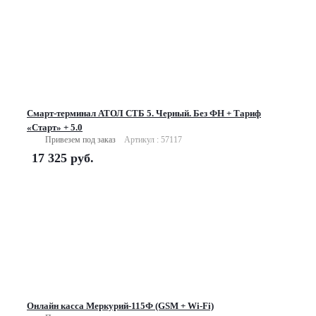
Смарт-терминал АТОЛ СТБ 5. Черный. Без ФН + Тариф
«Старт» + 5.0
Привезем под заказ
Артикул : 57117
17 325
руб.
Онлайн касса Меркурий-115Ф (GSM + Wi-Fi)