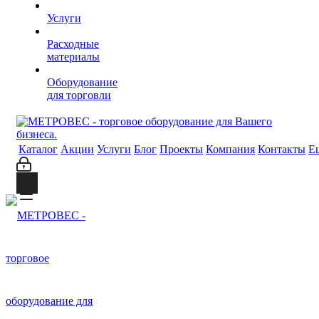
Услуги
Расходные
материалы
Оборудование
для торговли
Каталог
Акции
Услуги
Блог
Проекты
Компания
Контакты
Е