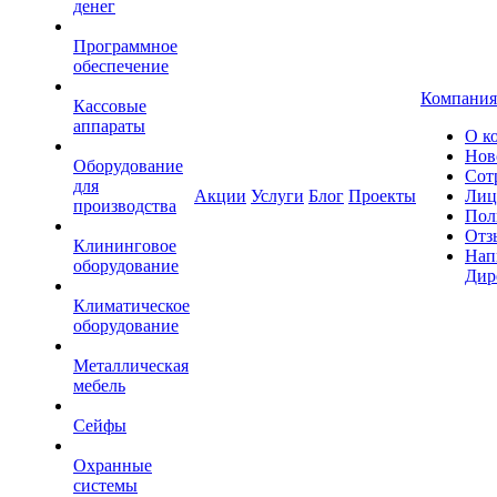
денег
Программное
обеспечение
Компания
Кассовые
аппараты
О к
Нов
Оборудование
Сот
для
Акции
Услуги
Блог
Проекты
Лиц
производства
Пол
Отз
Клининговое
Нап
оборудование
Дир
Климатическое
оборудование
Металлическая
мебель
Сейфы
Охранные
системы