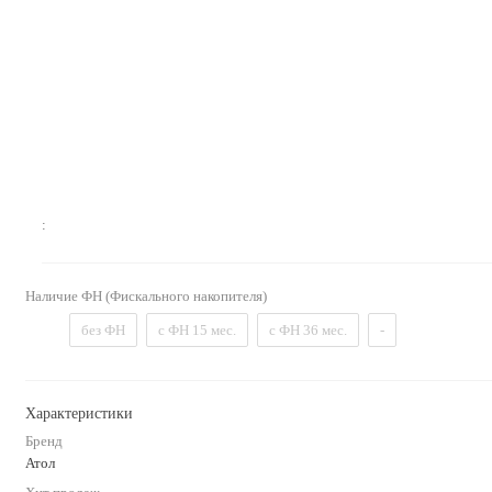
:
Наличие ФН (Фискального накопителя)
без ФН
с ФН 15 мес.
с ФН 36 мес.
-
Характеристики
Бренд
Атол