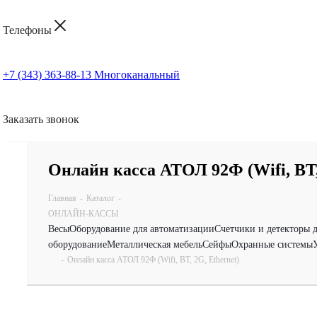
Телефоны
+7 (343) 363-88-13
Многоканальный
Заказать звонок
Онлайн касса АТОЛ 92Ф (Wifi, BT,
Главная
-
Каталог
-
ОНЛАЙН-КАССЫ
Весы
Оборудование для автоматизации
Счетчики и детекторы 
оборудование
Металлическая мебель
Сейфы
Охранные системы
-
Онлайн касса АТОЛ 92Ф (Wifi, BT, 2G, Ethernet)