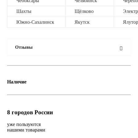
Чебоксары
Челябинск
Черепо
Шахты
Щёлково
Электр
Южно-Сахалинск
Якутск
Ялутор
Отзывы
Наличие
8
городов России
уже пользуются
нашими товарами