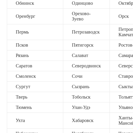
Обнинск
Одинцово
Октяб
Орехово-
Оренбург
Орск
Зуево
Петроп
Пермь
Петрозаводск
Камча
Псков
Пятигорск
Ростов
Рязань
Салават
Самар
Саратов
Северодвинск
Северс
Смоленск
Сочи
Ставро
Сургут
Сызрань
Сыкты
Тверь
Тобольск
Тольят
Тюмень
Улан-Удэ
Ульяно
Ханты
Ухта
Хабаровск
Манси