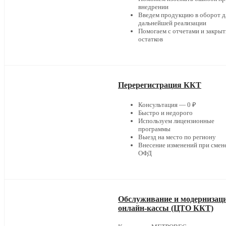
внедрении
Введем продукцию в оборот д
дальнейшей реализации
Помогаем с отчетами и закры
остатков
Перерегистрация ККТ
Консультация — 0 ₽
Быстро и недорого
Используем лицензионные
программы
Выезд на место по региону
Внесение изменений при смен
ОФД
Обслуживание и модернизац
онлайн-кассы (ЦТО ККТ)