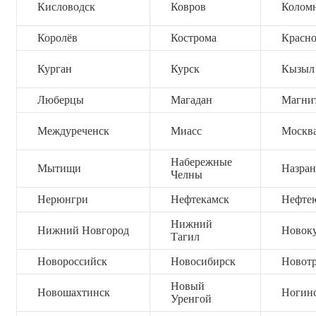
Кисловодск
Ковров
Колом
Королёв
Кострома
Красно
Курган
Курск
Кызыл
Люберцы
Магадан
Магни
Междуреченск
Миасс
Москв
Набережные
Мытищи
Назран
Челны
Нерюнгри
Нефтекамск
Нефте
Нижний
Нижний Новгород
Новок
Тагил
Новороссийск
Новосибирск
Новот
Новый
Новошахтинск
Ногин
Уренгой