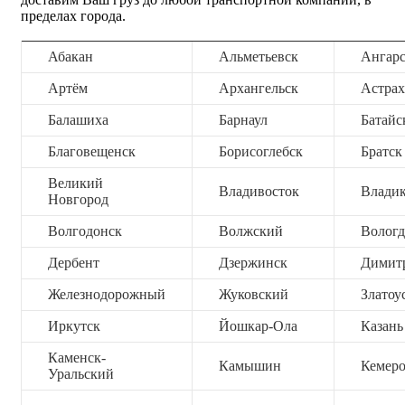
пределах города.
Абакан
Альметьевск
Ангар
Артём
Архангельск
Астрах
Балашиха
Барнаул
Батайс
Благовещенск
Борисоглебск
Братск
Великий
Владивосток
Владик
Новгород
Волгодонск
Волжский
Вологд
Дербент
Дзержинск
Димит
Железнодорожный
Жуковский
Златоу
Иркутск
Йошкар-Ола
Казань
Каменск-
Камышин
Кемер
Уральский