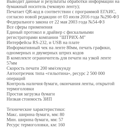
Выводит данные и результаты обработки информации на
бумажный носитель (чековую ленту);
Печатает QR-код в соответствии с программой ЕГАИС,
согласно новой редакции от 03 июля 2016 года №290-ФЗ
Федерального закона от 22 мая 2003 года №54-ФЗ
Все сферы применения
Единый протокол и драйвер с фискальными
регистраторами компании "ШТРИХ-М"
Интерфейсы RS-232, и USB на плате
Информативный чек на ленте 80мм, печать графики,
одномерных и двумерных штрих кодов
В комплекте ограничитель для печати на узкой ленте
57мм
Скорость печати 200 мм/секунду
Автоотрезчик типа «гильотина», ресурс 2 500 000
операций
Контроль наличия бумаги, окончания ленты, открытой
термоголовки
Простая загрузка бумаги
Низкая стоимость ЗИП
Технические характеристики:
Макс. ширина бумаги, мм: 80
Мин. ширина бумаги, мм: 57
Ресурс термоголовки, км: 160