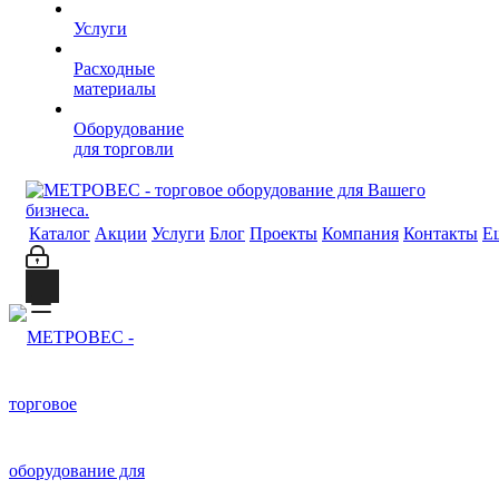
Услуги
Расходные
материалы
Оборудование
для торговли
Каталог
Акции
Услуги
Блог
Проекты
Компания
Контакты
Е