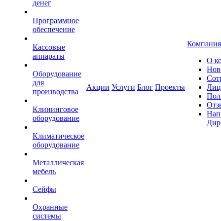
денег
Программное
обеспечение
Компания
Кассовые
аппараты
О к
Нов
Оборудование
Сот
для
Акции
Услуги
Блог
Проекты
Лиц
производства
Пол
Отз
Клининговое
Нап
оборудование
Дир
Климатическое
оборудование
Металлическая
мебель
Сейфы
Охранные
системы