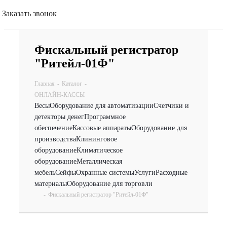
Заказать звонок
Фискальный регистратор
"Ритейл-01Ф"
Главная
-
Каталог
-
ОНЛАЙН-КАССЫ
Весы
Оборудование для автоматизации
Счетчики и
детекторы денег
Программное
обеспечение
Кассовые аппараты
Оборудование для
производства
Клининговое
оборудование
Климатическое
оборудование
Металлическая
мебель
Сейфы
Охранные системы
Услуги
Расходные
материалы
Оборудование для торговли
-
Фискальный регистратор "Ритейл-01Ф"