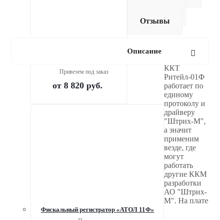
Оплата
Доставка
Отзывы
Описание
Онлайн касса ЭЛВЕС-МФ
ККТ
Привезем под заказ
Ритейл-01Ф
от
8 820 руб.
работает по
единому
протоколу и
драйверу
"Штрих-М",
а значит
применим
везде, где
могут
работать
другие ККМ
разработки
АО "Штрих-
М". На плате
Фискальный регистратор «АТОЛ 11Ф»