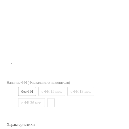
:
Наличие ФН (Фискального накопителя)
без ФН
с ФН 15 мес.
с ФН 13 мес.
с ФН 36 мес.
-
Характеристики