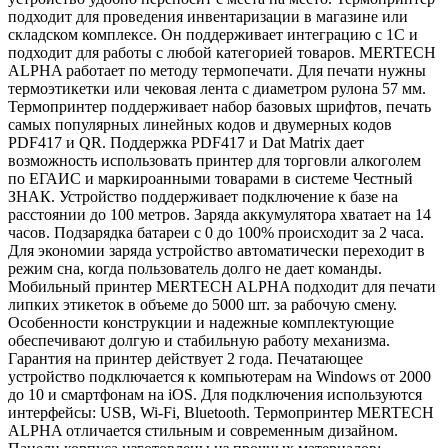
подходит для проведения инвентаризации в магазине или
складском комплексе. Он поддерживает интеграцию с 1С и
подходит для работы с любой категорией товаров. MERTECH
ALPHA работает по методу термопечати. Для печати нужны
термоэтикетки или чековая лента с диаметром рулона 57 мм.
Термопринтер поддерживает набор базовых шрифтов, печать
самых популярных линейных кодов и двумерных кодов
PDF417 и QR. Поддержка PDF417 и Dat Matrix дает
возможность использовать принтер для торговли алкоголем
по ЕГАИС и маркироанными товарами в системе Честный
ЗНАК. Устройство поддерживает подключение к базе на
расстоянии до 100 метров. Заряда аккумулятора хватает на 14
часов. Подзарядка батареи с 0 до 100% происходит за 2 часа.
Для экономии заряда устройство автоматически переходит в
режим сна, когда пользователь долго не дает команды.
Мобильный принтер MERTECH ALPHA подходит для печати
липких этикеток в объеме до 5000 шт. за рабочую смену.
Особенности конструкции и надежные комплектующие
обеспечивают долгую и стабильную работу механизма.
Гарантия на принтер действует 2 года. Печатающее
устройство подключается к компьютерам на Windows от 2000
до 10 и смартфонам на iOS. Для подключения используются
интерфейсы: USB, Wi-Fi, Bluetooth. Термопринтер MERTECH
ALPHA отличается стильным и современным дизайном.