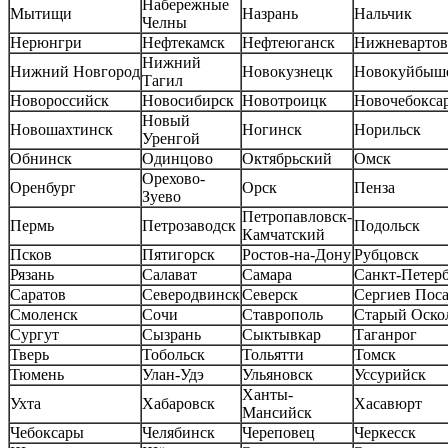
Набережные
Мытищи
Назрань
Нальчик
Челны
Нерюнгри
Нефтекамск
Нефтеюганск
Нижневартов
Нижний
Нижний Новгород
Новокузнецк
Новокуйбыш
Тагил
Новороссийск
Новосибирск
Новотроицк
Новочебокса
Новый
Новошахтинск
Ногинск
Норильск
Уренгой
Обнинск
Одинцово
Октябрьский
Омск
Орехово-
Оренбург
Орск
Пенза
Зуево
Петропавловск-
Пермь
Петрозаводск
Подольск
Камчатский
Псков
Пятигорск
Ростов-на-Дону
Рубцовск
Рязань
Салават
Самара
Санкт-Петер
Саратов
Северодвинск
Северск
Сергиев Пос
Смоленск
Сочи
Ставрополь
Старый Оско
Сургут
Сызрань
Сыктывкар
Таганрог
Тверь
Тобольск
Тольятти
Томск
Тюмень
Улан-Удэ
Ульяновск
Уссурийск
Ханты-
Ухта
Хабаровск
Хасавюрт
Мансийск
Чебоксары
Челябинск
Череповец
Черкесск