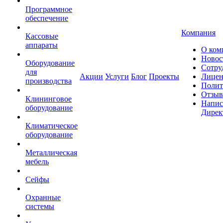
Программное
обеспечение
Компания
Кассовые
аппараты
О ком
Новос
Оборудование
Сотру
для
Акции
Услуги
Блог
Проекты
Лицен
производства
Полит
Отзы
Клининговое
Напис
оборудование
Дирек
Климатическое
оборудование
Металлическая
мебель
Сейфы
Охранные
системы