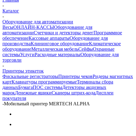
-
Каталог
-
Оборудование для автоматизации
Весы
ОНЛАЙН-КАССЫ
Оборудование для
автоматизации
Счетчики и детекторы денег
Программное
обеспечение
Кассовые аппараты
Оборудование для
производства
Клининговое оборудование
Климатическое
оборудование
Металлическая мебель
Сейфы
Охранные
системы
Услуги
Расходные материалы
Оборудование для
торговли
-
Принтеры этикеток
Фискальные регистраторы
Принтеры чеков
Ридеры магнитных
карт
Клавиатуры программируемые
Терминалы сбора
данных
Бумага
ПОС системы
Детекторы акцизных
марок
Денежные ящики
Сканеры штрих-кода
Дисплеи
покупателя
-
Мобильный принтер MERTECH ALPHA