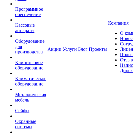
Программное
обеспечение
Компания
Кассовые
аппараты
О ком
Новос
Оборудование
Сотру
для
Акции
Услуги
Блог
Проекты
Лицен
производства
Полит
Отзы
Клининговое
Напис
оборудование
Дирек
Климатическое
оборудование
Металлическая
мебель
Сейфы
Охранные
системы