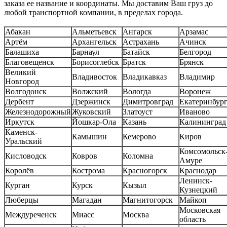
заказа ее название и координаты. Мы доставим Ваш груз до
любой транспортной компании, в пределах города.
Абакан
Альметьевск
Ангарск
Арзамас
Артём
Архангельск
Астрахань
Ачинск
Балашиха
Барнаул
Батайск
Белгород
Благовещенск
Борисоглебск
Братск
Брянск
Великий
Владивосток
Владикавказ
Владимир
Новгород
Волгодонск
Волжский
Вологда
Воронеж
Дербент
Дзержинск
Димитровград
Екатеринбур
Железнодорожный
Жуковский
Златоуст
Иваново
Иркутск
Йошкар-Ола
Казань
Калининград
Каменск-
Камышин
Кемерово
Киров
Уральский
Комсомольск-
Кисловодск
Ковров
Коломна
Амуре
Королёв
Кострома
Красногорск
Краснодар
Ленинск-
Курган
Курск
Кызыл
Кузнецкий
Люберцы
Магадан
Магнитогорск
Майкоп
Московская
Междуреченск
Миасс
Москва
область