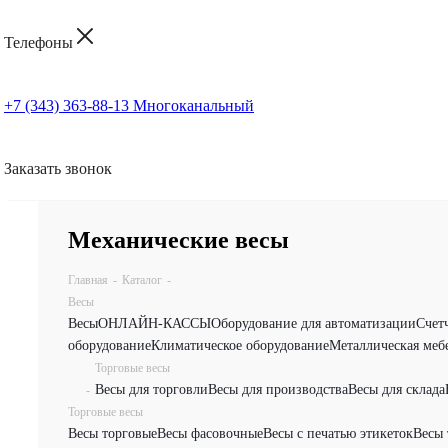
Телефоны
+7 (343) 363-88-13
Многоканальный
Заказать звонок
Механические весы
Главная
-
Каталог
-
Весы
Весы
ОНЛАЙН-КАССЫ
Оборудование для автоматизации
Счет
оборудование
Климатическое оборудование
Металлическая меб
Торговые весы
Весы для торговли
Весы для производства
Весы для склада
-
Торговые весы
Весы торговые
Весы фасовочные
Весы с печатью этикеток
Весы 