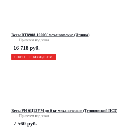
Весы ВТ8908-1000У механические (Иглино)
Привезем под заказ
16 718
руб.
СНЯТ С ПРОИЗВОДСТВА
Весы РН-6Ц13УМ до 6 кг механические (Тулиновский ПСЗ)
Привезем под заказ
7 560
руб.