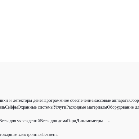
чики и детекторы денег
Программное обеспечение
Кассовые аппараты
Обор
ель
Сейфы
Охранные системы
Услуги
Расходные материалы
Оборудование дл
Весы для учреждений
Весы для дома
Гири
Динамометры
-
товарные электронные
Безмены