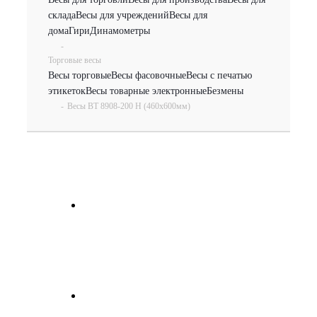
склада
Весы для учреждений
Весы для
дома
Гири
Динамометры
-
Торговые весы
Весы торговые
Весы фасовочные
Весы с печатью
этикеток
Весы товарные электронные
Безмены
-
Весы ВТ 8908-200 Н (460х600мм)