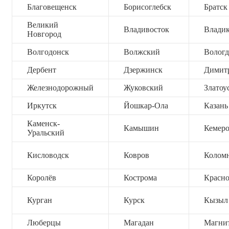
Благовещенск
Борисоглебск
Братск
Великий
Владивосток
Владик
Новгород
Волгодонск
Волжский
Вологд
Дербент
Дзержинск
Димит
Железнодорожный
Жуковский
Златоу
Иркутск
Йошкар-Ола
Казань
Каменск-
Камышин
Кемер
Уральский
Кисловодск
Ковров
Колом
Королёв
Кострома
Красно
Курган
Курск
Кызыл
Люберцы
Магадан
Магни