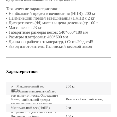
Технические характеристики:
• Наибольший предел взвешивания (НПВ): 200 кг
• Наименьший предел взвешивания (НмПВ): 2 кг
• Дискретность (dd) массы и цена деления (е): 100 г
• Масса весов: 23 кг
• Габаритные размеры весов: 540*650*180 мм
• Размеры платформы: 460*600 мм
• Диапазон рабочих температур, t C: от-20 до+45
• Завод изготовитель: Иглинский весовой завод
Характеристики
Максимальный вес
200 кг
?
(НПВ)
Чем больше максимальный вес
тем ниже точность. Определите
Бренд
Иглинский весовой завод
точно наибольший предел
взвешивания и Вы получите
Минимальный вес (НмПВ)
2 кг
наиболее низкие значения
погрешности для Ваших весов.
Дискретность (шаг
100 г