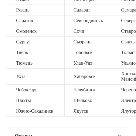
Рязань
Салават
Самар
Саратов
Северодвинск
Северс
Смоленск
Сочи
Ставро
Сургут
Сызрань
Сыкты
Тверь
Тобольск
Тольят
Тюмень
Улан-Удэ
Ульяно
Ханты
Ухта
Хабаровск
Манси
Чебоксары
Челябинск
Черепо
Шахты
Щёлково
Электр
Южно-Сахалинск
Якутск
Ялутор
Отзывы