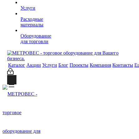
Услуги
Расходные
материалы
Оборудование
для торговли
Каталог
Акции
Услуги
Блог
Проекты
Компания
Контакты
Е