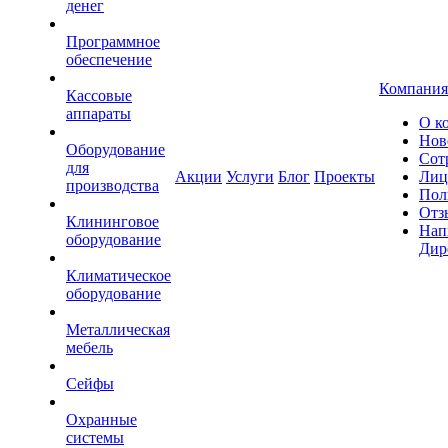
денег
Программное
обеспечение
Компания
Кассовые
аппараты
О к
Нов
Оборудование
Сот
для
Акции
Услуги
Блог
Проекты
Лиц
производства
Пол
Отз
Клининговое
Нап
оборудование
Дир
Климатическое
оборудование
Металлическая
мебель
Сейфы
Охранные
системы