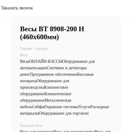
Заказать звонок
Весы ВТ 8908-200 Н
(460х600мм)
Главная
-
Каталог
-
Весы
Весы
ОНЛАЙН-КАССЫ
Оборудование для
автоматизации
Счетчики и детекторы
денег
Программное обеспечение
Кассовые
аппараты
Оборудование для
производства
Клининговое
оборудование
Климатическое
оборудование
Металлическая
мебель
Сейфы
Охранные системы
Услуги
Расходные
материалы
Оборудование для торговли
-
Торговые весы
Весы для торговли
Весы для производства
Весы для