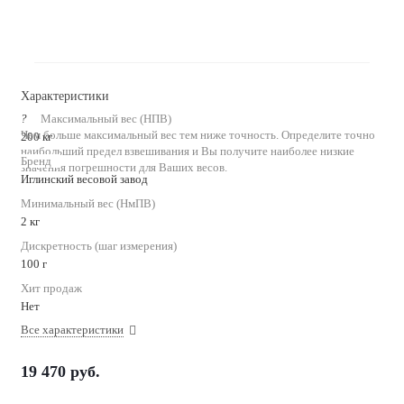
Характеристики
?
Максимальный вес (НПВ)
Чем больше максимальный вес тем ниже точность. Определите точно
200 кг
наибольший предел взвешивания и Вы получите наиболее низкие
Бренд
значения погрешности для Ваших весов.
Иглинский весовой завод
Минимальный вес (НмПВ)
2 кг
Дискретность (шаг измерения)
100 г
Хит продаж
Нет
Все характеристики
19 470
руб.