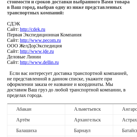
стоимости и сроков доставки выбранного Вами товара
в Ваш город, выбрав одну из ниже представленных
транспортных компаний:
СДЭК
Сайт:
http://cdek.ru
Первая Экспедиционная Компания
Сайт:
http://www.pecom.ru
ООО ЖелДорЭкспедиция
Сайт:
http://www.jde.ru
Деловые Линии
Сайт:
http://www.dellin.ru
Если вас интересует доставка транспортной компанией,
не представленной в данном списке, укажите при
оформлении заказа ее название и координаты. Мы
доставим Ваш груз до любой транспортной компании, в
пределах города.
Абакан
Альметьевск
Ангар
Артём
Архангельск
Астрах
Балашиха
Барнаул
Батайс