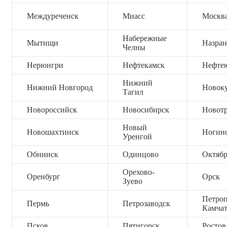
Междуреченск
Миасс
Москв
Набережные
Мытищи
Назран
Челны
Нерюнгри
Нефтекамск
Нефте
Нижний
Нижний Новгород
Новок
Тагил
Новороссийск
Новосибирск
Новот
Новый
Новошахтинск
Ногин
Уренгой
Обнинск
Одинцово
Октяб
Орехово-
Оренбург
Орск
Зуево
Петроп
Пермь
Петрозаводск
Камча
Псков
Пятигорск
Ростов