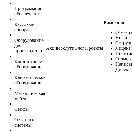
Программное
обеспечение
Компания
Кассовые
аппараты
О комп
Новост
Оборудование
Сотруд
для
Акции
Услуги
Блог
Проекты
Лиценз
производства
Полити
Отзывы
Клининговое
Написа
оборудование
Директ
Климатическое
оборудование
Металлическая
мебель
Сейфы
Охранные
системы