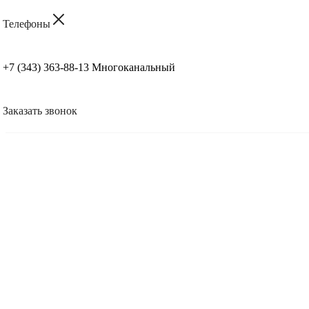
Телефоны
+7 (343) 363-88-13
Многоканальный
Заказать звонок
Диагностика — 0 ₽
Срочный ремонт от 1 часа
Быстро, надежно, выгодно
Оригинальные термоголовки, платы, механизмы
Выезд в магазины, на склады, в фасовочные цеха
Восстанавливаем печать штрихкодов и ценников