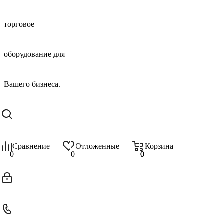
Сравнение
Отложенные
Корзина
0
0
0
0