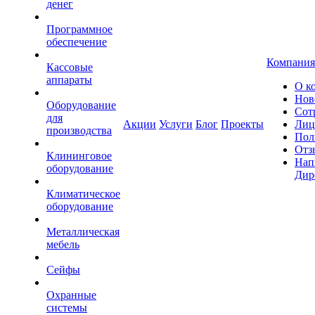
денег
Программное
обеспечение
Компания
Кассовые
аппараты
О к
Нов
Оборудование
Сот
для
Акции
Услуги
Блог
Проекты
Лиц
производства
Пол
Отз
Клининговое
Нап
оборудование
Дир
Климатическое
оборудование
Металлическая
мебель
Сейфы
Охранные
системы