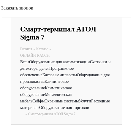
Заказать звонок
Смарт-терминал АТОЛ
Sigma 7
Главная
-
Каталог
-
ОНЛАЙН-КАССЫ
Весы
Оборудование для автоматизации
Счетчики и
детекторы денег
Программное
обеспечение
Кассовые аппараты
Оборудование для
производства
Клининговое
оборудование
Климатическое
оборудование
Металлическая
мебель
Сейфы
Охранные системы
Услуги
Расходные
материалы
Оборудование для торговли
-
Смарт-терминал АТОЛ Sigma 7