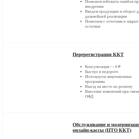
Поможем избежать ошибок пр
внедрении
Введем продукцию в оборот д
дальнейшей реализации
Помогаем с отчетами и закры
остатков
Перерегистрация ККТ
Консультация — 0 ₽
Быстро и недорого
Используем лицензионные
программы
Выезд на место по региону
Внесение изменений при смен
ОФД
Обслуживание и модернизац
онлайн-кассы (ЦТО ККТ)