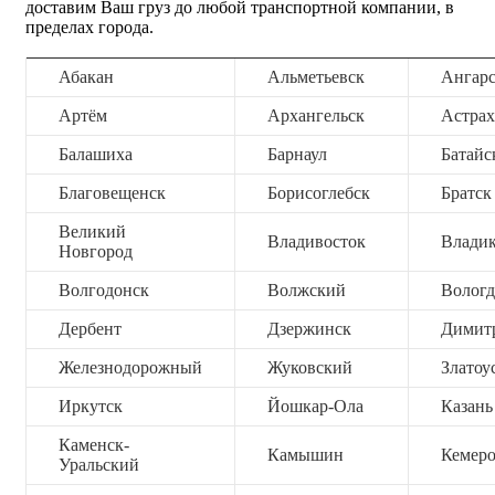
доставим Ваш груз до любой транспортной компании, в
пределах города.
Абакан
Альметьевск
Ангар
Артём
Архангельск
Астрах
Балашиха
Барнаул
Батайс
Благовещенск
Борисоглебск
Братск
Великий
Владивосток
Владик
Новгород
Волгодонск
Волжский
Вологд
Дербент
Дзержинск
Димит
Железнодорожный
Жуковский
Златоу
Иркутск
Йошкар-Ола
Казань
Каменск-
Камышин
Кемер
Уральский