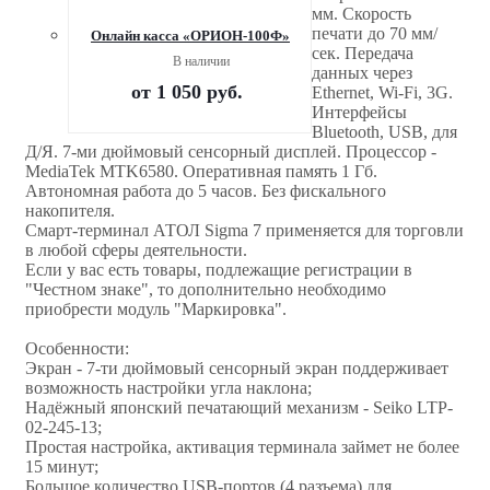
мм. Скорость
печати до 70 мм/
Онлайн касса «ОРИОН-100Ф»
сек. Передача
В наличии
данных через
от
1 050 руб.
Ethernet, Wi-Fi, 3G.
Интерфейсы
Bluetooth, USB, для
Д/Я. 7-ми дюймовый сенсорный дисплей. Процессор -
MediaTek MTK6580. Оперативная память 1 Гб.
Автономная работа до 5 часов. Без фискального
накопителя.
Смарт-терминал АТОЛ Sigma 7 применяется для торговли
в любой сферы деятельности.
Если у вас есть товары, подлежащие регистрации в
"Честном знаке", то дополнительно необходимо
приобрести модуль "Маркировка".
Особенности:
Экран - 7-ти дюймовый сенсорный экран поддерживает
возможность настройки угла наклона;
Надёжный японский печатающий механизм - Seiko LTP-
02-245-13;
Простая настройка, активация терминала займет не более
15 минут;
Большое количество USB-портов (4 разъема) для