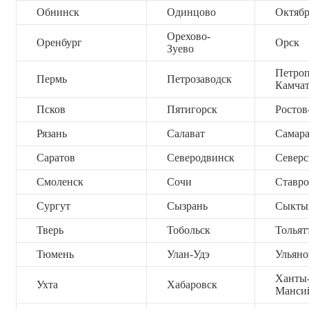
Обнинск
Одинцово
Октяб
Орехово-
Оренбург
Орск
Зуево
Петроп
Пермь
Петрозаводск
Камча
Псков
Пятигорск
Ростов
Рязань
Салават
Самар
Саратов
Северодвинск
Северс
Смоленск
Сочи
Ставро
Сургут
Сызрань
Сыкты
Тверь
Тобольск
Тольят
Тюмень
Улан-Удэ
Ульяно
Ханты
Ухта
Хабаровск
Манси