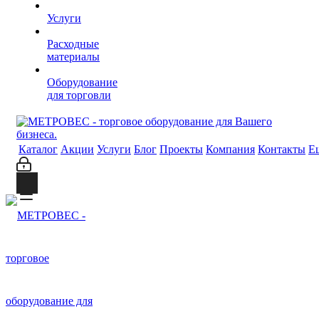
Услуги
Расходные
материалы
Оборудование
для торговли
Каталог
Акции
Услуги
Блог
Проекты
Компания
Контакты
Е