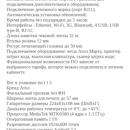
подключения дополнительного оборудования;
Подключение денежного ящика (порт RJ11);
Автоматическая установка обновлений;
Время работы без подзарядки до 5 часов;
Интерфейсы - Ethernet, Wi-Fi, 3G, Bluetooth, 4 USB, USB
type-B, RJ-11;
Длина намотки чековой ленты 32 м;
Втулка ролика 12 мм.
Ресурс печатающей головки до 50 км;
Подключаемое оборудование: весы Атол Марта, принтер
штрих кода, выносная клавиатура, сканер штрих кода;
Функциональные возможности ПО зависят от
выбранного тарифа, которое можно подключить в личном
кабинете.
Вес в упаковке (кг) 1.1
Бренд Атол
Фискальный признак без ФН
Ширина ленты для печати до 57 мм
Габаритные размеры 224х83х108 мм (ШхВхГ)
Диапазон рабочих температур от 0°С до +45°C
Процессор MediaTek MTK6580 (4 ядра х 1,3 ГГц)
Оперативная память 1 Гб
Разрешение дисплея 1024х600 точек
Операционная система Android 7.1