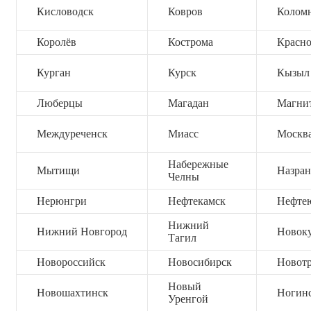
Кисловодск
Ковров
Колом
Королёв
Кострома
Красно
Курган
Курск
Кызыл
Люберцы
Магадан
Магни
Междуреченск
Миасс
Москв
Набережные
Мытищи
Назран
Челны
Нерюнгри
Нефтекамск
Нефте
Нижний
Нижний Новгород
Новок
Тагил
Новороссийск
Новосибирск
Новот
Новый
Новошахтинск
Ногин
Уренгой