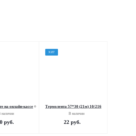
ХИТ
те на онлайн-кассе
Термолента 57*30 (21м) 10/216
 наличии
В наличии
0
руб.
22
руб.