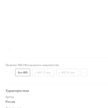
:
Наличие ФН (Фискального накопителя)
без ФН
с ФН 15 мес.
с ФН 36 мес.
-
Характеристики
Бренд
Россия