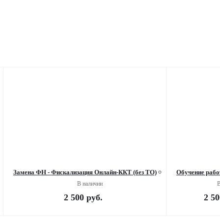
Замена ФН - Фискализация Онлайн-ККТ (без ТО)
Обучение рабо
В наличии
В
2 500
руб.
2 50