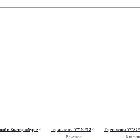
овой в Екатеринбурге
Термолента 57*40*12
Термолента 57*30*
В наличии
В наличи