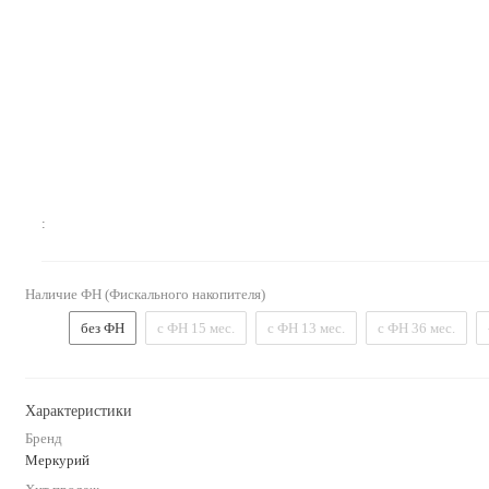
:
Наличие ФН (Фискального накопителя)
без ФН
с ФН 15 мес.
с ФН 13 мес.
с ФН 36 мес.
Характеристики
Бренд
Меркурий