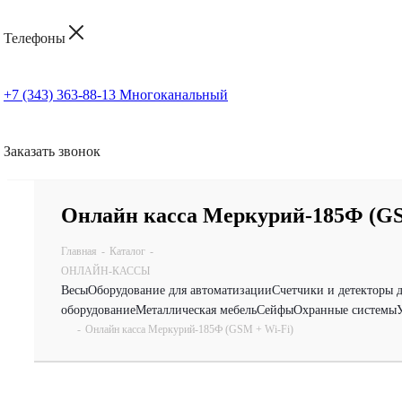
Телефоны
+7 (343) 363-88-13
Многоканальный
Заказать звонок
Онлайн касса Меркурий-185Ф (GS
Главная
-
Каталог
-
ОНЛАЙН-КАССЫ
Весы
Оборудование для автоматизации
Счетчики и детекторы 
оборудование
Металлическая мебель
Сейфы
Охранные системы
-
Онлайн касса Меркурий-185Ф (GSM + Wi-Fi)