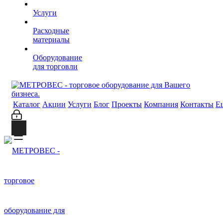
Услуги
Расходные
материалы
Оборудование
для торговли
Каталог
Акции
Услуги
Блог
Проекты
Компания
Контакты
Е