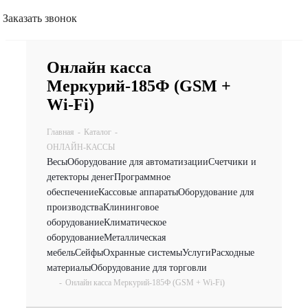
Заказать звонок
Онлайн касса
Меркурий-185Ф (GSM +
Wi-Fi)
Главная
-
Каталог
-
ОНЛАЙН-КАССЫ
Весы
Оборудование для автоматизации
Счетчики и
детекторы денег
Программное
обеспечение
Кассовые аппараты
Оборудование для
производства
Клининговое
оборудование
Климатическое
оборудование
Металлическая
мебель
Сейфы
Охранные системы
Услуги
Расходные
материалы
Оборудование для торговли
-
Онлайн касса Меркурий-185Ф (GSM + Wi-Fi)