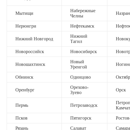
Набережные
Мытищи
Назран
Челны
Нерюнгри
Нефтекамск
Нефте
Нижний
Нижний Новгород
Новок
Тагил
Новороссийск
Новосибирск
Новот
Новый
Новошахтинск
Ногин
Уренгой
Обнинск
Одинцово
Октяб
Орехово-
Оренбург
Орск
Зуево
Петроп
Пермь
Петрозаводск
Камча
Псков
Пятигорск
Ростов
Рязань
Салават
Самар