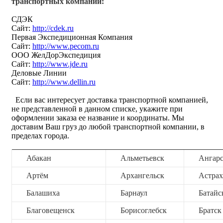
транспортных компаний:
СДЭК
Сайт:
http://cdek.ru
Первая Экспедиционная Компания
Сайт:
http://www.pecom.ru
ООО ЖелДорЭкспедиция
Сайт:
http://www.jde.ru
Деловые Линии
Сайт:
http://www.dellin.ru
Если вас интересует доставка транспортной компанией,
не представленной в данном списке, укажите при
оформлении заказа ее название и координаты. Мы
доставим Ваш груз до любой транспортной компании, в
пределах города.
Абакан
Альметьевск
Ангар
Артём
Архангельск
Астрах
Балашиха
Барнаул
Батайс
Благовещенск
Борисоглебск
Братск