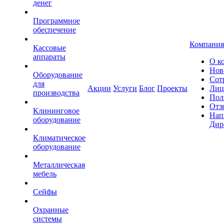
денег
Программное
обеспечение
Компания
Кассовые
аппараты
О к
Нов
Оборудование
Сот
для
Акции
Услуги
Блог
Проекты
Лиц
производства
Пол
Отз
Клининговое
Нап
оборудование
Дир
Климатическое
оборудование
Металлическая
мебель
Сейфы
Охранные
системы