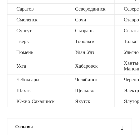
Саратов
Северодвинск
Северс
Смоленск
Сочи
Ставро
Сургут
Сызрань
Сыкты
Тверь
Тобольск
Тольят
Тюмень
Улан-Удэ
Ульяно
Ханты
Ухта
Хабаровск
Манси
Чебоксары
Челябинск
Черепо
Шахты
Щёлково
Электр
Южно-Сахалинск
Якутск
Ялутор
Отзывы