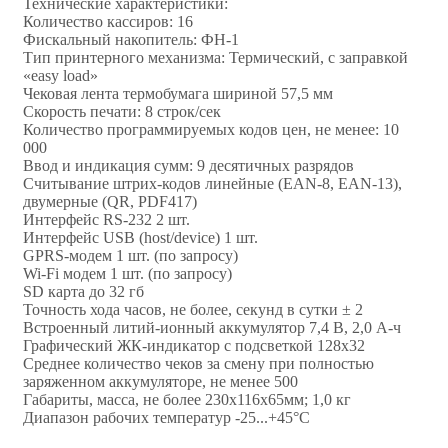
Технические характеристики:
Количество кассиров: 16
Фискальный накопитель: ФН-1
Тип принтерного механизма: Термический, с заправкой
«easy load»
Чековая лента термобумага шириной 57,5 мм
Скорость печати: 8 строк/сек
Количество программируемых кодов цен, не менее: 10
000
Ввод и индикация сумм: 9 десятичных разрядов
Считывание штрих-кодов линейные (EAN-8, ЕАN-13),
двумерные (QR, PDF417)
Интерфейс RS-232 2 шт.
Интерфейс USB (host/device) 1 шт.
GPRS-модем 1 шт. (по запросу)
Wi-Fi модем 1 шт. (по запросу)
SD карта до 32 гб
Точность хода часов, не более, секунд в сутки ± 2
Встроенный литий-ионный аккумулятор 7,4 В, 2,0 А-ч
Графический ЖК-индикатор с подсветкой 128х32
Среднее количество чеков за смену при полностью
заряженном аккумуляторе, не менее 500
Габариты, масса, не более 230х116х65мм; 1,0 кг
Диапазон рабочих температур -25...+45°С