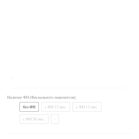
:
Наличие ФН (Фискального накопителя)
без ФН
с ФН 15 мес.
с ФН 13 мес.
с ФН 36 мес.
-