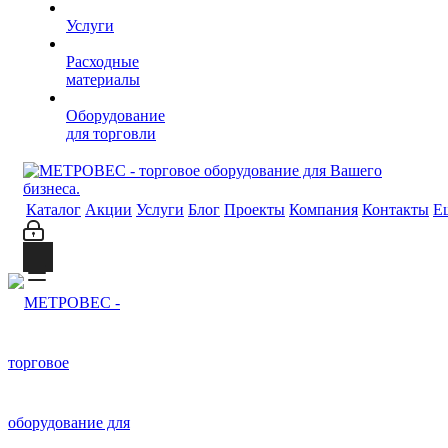
Услуги
Расходные
материалы
Оборудование
для торговли
Каталог
Акции
Услуги
Блог
Проекты
Компания
Контакты
Е