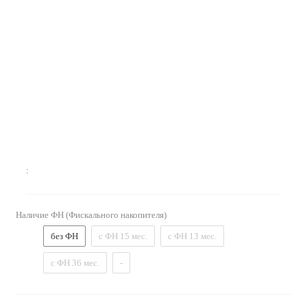
:
Наличие ФН (Фискального накопителя)
без ФН
с ФН 15 мес.
с ФН 13 мес.
с ФН 36 мес.
-