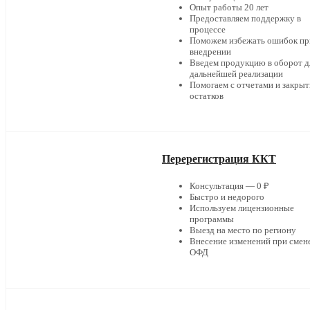
Опыт работы 20 лет
Предоставляем поддержку в
процессе
Поможем избежать ошибок пр
внедрении
Введем продукцию в оборот д
дальнейшей реализации
Помогаем с отчетами и закры
остатков
Перерегистрация ККТ
Консультация — 0 ₽
Быстро и недорого
Используем лицензионные
программы
Выезд на место по региону
Внесение изменений при смен
ОФД