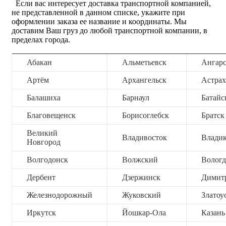
Если вас интересует доставка транспортной компанией,
не представленной в данном списке, укажите при
оформлении заказа ее название и координаты. Мы
доставим Ваш груз до любой транспортной компании, в
пределах города.
Абакан
Альметьевск
Ангар
Артём
Архангельск
Астрах
Балашиха
Барнаул
Батайс
Благовещенск
Борисоглебск
Братск
Великий
Владивосток
Владик
Новгород
Волгодонск
Волжский
Вологд
Дербент
Дзержинск
Димит
Железнодорожный
Жуковский
Златоу
Иркутск
Йошкар-Ола
Казань