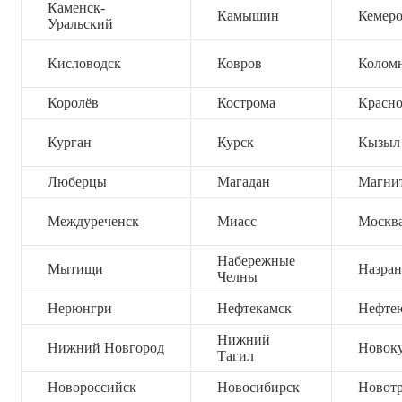
Каменск-
Камышин
Кемер
Уральский
Кисловодск
Ковров
Колом
Королёв
Кострома
Красно
Курган
Курск
Кызыл
Люберцы
Магадан
Магни
Междуреченск
Миасс
Москв
Набережные
Мытищи
Назран
Челны
Нерюнгри
Нефтекамск
Нефте
Нижний
Нижний Новгород
Новок
Тагил
Новороссийск
Новосибирск
Новот