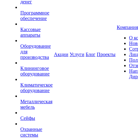
денег
Программное
обеспечение
Компания
Кассовые
аппараты
О к
Нов
Оборудование
Сот
для
Акции
Услуги
Блог
Проекты
Лиц
производства
Пол
Отз
Клининговое
Нап
оборудование
Дир
Климатическое
оборудование
Металлическая
мебель
Сейфы
Охранные
системы