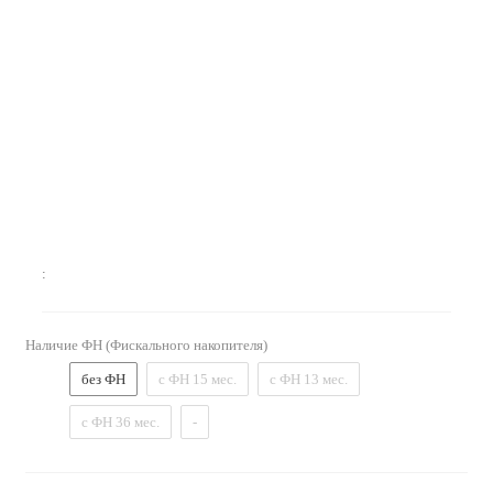
:
Наличие ФН (Фискального накопителя)
без ФН
с ФН 15 мес.
с ФН 13 мес.
с ФН 36 мес.
-