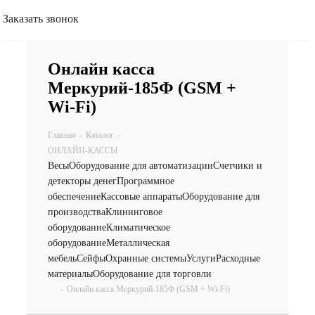
Заказать звонок
Онлайн касса
Меркурий-185Ф (GSM +
Wi-Fi)
Главная
-
Каталог
-
ОНЛАЙН-КАССЫ
Весы
Оборудование для автоматизации
Счетчики и
детекторы денег
Программное
обеспечение
Кассовые аппараты
Оборудование для
производства
Клининговое
оборудование
Климатическое
оборудование
Металлическая
мебель
Сейфы
Охранные системы
Услуги
Расходные
материалы
Оборудование для торговли
-
Онлайн касса Меркурий-185Ф (GSM + Wi-Fi)