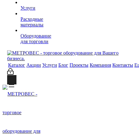
Услуги
Расходные
материалы
Оборудование
для торговли
Каталог
Акции
Услуги
Блог
Проекты
Компания
Контакты
Е