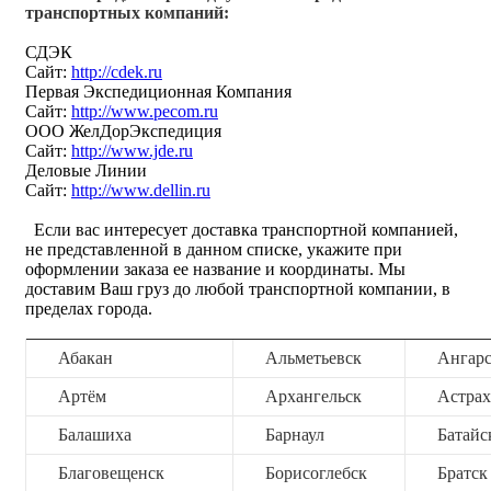
транспортных компаний:
СДЭК
Сайт:
http://cdek.ru
Первая Экспедиционная Компания
Сайт:
http://www.pecom.ru
ООО ЖелДорЭкспедиция
Сайт:
http://www.jde.ru
Деловые Линии
Сайт:
http://www.dellin.ru
Если вас интересует доставка транспортной компанией,
не представленной в данном списке, укажите при
оформлении заказа ее название и координаты. Мы
доставим Ваш груз до любой транспортной компании, в
пределах города.
Абакан
Альметьевск
Ангар
Артём
Архангельск
Астрах
Балашиха
Барнаул
Батайс
Благовещенск
Борисоглебск
Братск