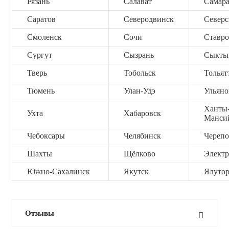
Рязань
Салават
Самар
Саратов
Северодвинск
Северс
Смоленск
Сочи
Ставро
Сургут
Сызрань
Сыкты
Тверь
Тобольск
Тольят
Тюмень
Улан-Удэ
Ульяно
Ханты
Ухта
Хабаровск
Манси
Чебоксары
Челябинск
Черепо
Шахты
Щёлково
Электр
Южно-Сахалинск
Якутск
Ялутор
Отзывы