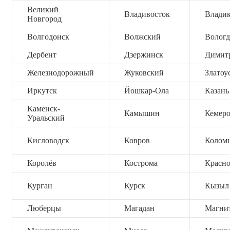
Великий
Владивосток
Владик
Новгород
Волгодонск
Волжский
Вологд
Дербент
Дзержинск
Димит
Железнодорожный
Жуковский
Златоу
Иркутск
Йошкар-Ола
Казань
Каменск-
Камышин
Кемер
Уральский
Кисловодск
Ковров
Колом
Королёв
Кострома
Красно
Курган
Курск
Кызыл
Люберцы
Магадан
Магни