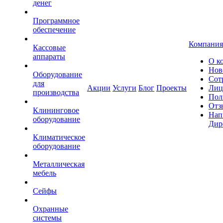
денег
Программное
обеспечение
Компания
Кассовые
аппараты
О к
Нов
Оборудование
Сот
для
Акции
Услуги
Блог
Проекты
Лиц
производства
Пол
Отз
Клининговое
Нап
оборудование
Дир
Климатическое
оборудование
Металлическая
мебель
Сейфы
Охранные
системы