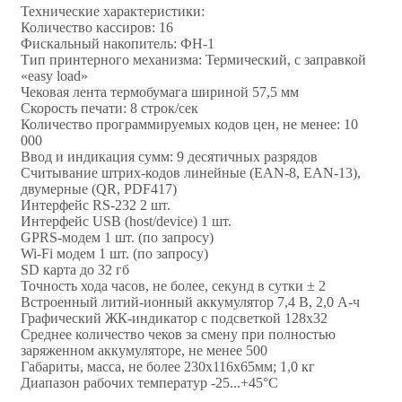
Технические характеристики:
Количество кассиров: 16
Фискальный накопитель: ФН-1
Тип принтерного механизма: Термический, с заправкой
«easy load»
Чековая лента термобумага шириной 57,5 мм
Скорость печати: 8 строк/сек
Количество программируемых кодов цен, не менее: 10
000
Ввод и индикация сумм: 9 десятичных разрядов
Считывание штрих-кодов линейные (EAN-8, ЕАN-13),
двумерные (QR, PDF417)
Интерфейс RS-232 2 шт.
Интерфейс USB (host/device) 1 шт.
GPRS-модем 1 шт. (по запросу)
Wi-Fi модем 1 шт. (по запросу)
SD карта до 32 гб
Точность хода часов, не более, секунд в сутки ± 2
Встроенный литий-ионный аккумулятор 7,4 В, 2,0 А-ч
Графический ЖК-индикатор с подсветкой 128х32
Среднее количество чеков за смену при полностью
заряженном аккумуляторе, не менее 500
Габариты, масса, не более 230х116х65мм; 1,0 кг
Диапазон рабочих температур -25...+45°С