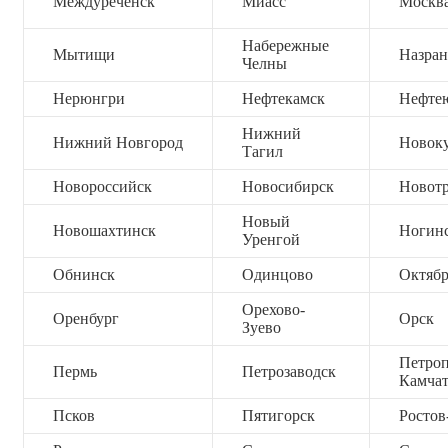
Междуреченск
Миасс
Москв
Набережные
Мытищи
Назран
Челны
Нерюнгри
Нефтекамск
Нефте
Нижний
Нижний Новгород
Новок
Тагил
Новороссийск
Новосибирск
Новот
Новый
Новошахтинск
Ногин
Уренгой
Обнинск
Одинцово
Октяб
Орехово-
Оренбург
Орск
Зуево
Петроп
Пермь
Петрозаводск
Камча
Псков
Пятигорск
Ростов