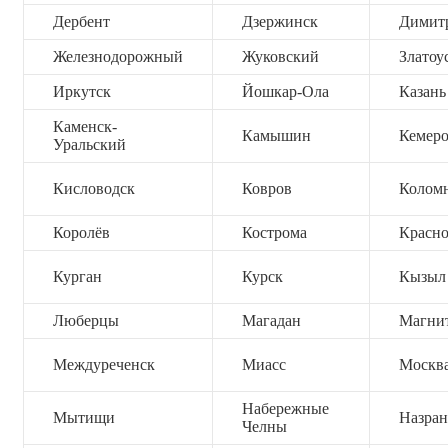
Дербент
Дзержинск
Димит
Железнодорожный
Жуковский
Златоу
Иркутск
Йошкар-Ола
Казань
Каменск-
Камышин
Кемер
Уральский
Кисловодск
Ковров
Колом
Королёв
Кострома
Красно
Курган
Курск
Кызыл
Люберцы
Магадан
Магни
Междуреченск
Миасс
Москв
Набережные
Мытищи
Назран
Челны