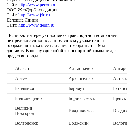
Сайт:
http://www.pecom.ru
ООО ЖелДорЭкспедиция
Сайт:
http://www.jde.ru
Деловые Линии
Сайт:
http://www.dellin.ru
Если вас интересует доставка транспортной компанией,
не представленной в данном списке, укажите при
оформлении заказа ее название и координаты. Мы
доставим Ваш груз до любой транспортной компании, в
пределах города.
Абакан
Альметьевск
Ангар
Артём
Архангельск
Астрах
Балашиха
Барнаул
Батайс
Благовещенск
Борисоглебск
Братск
Великий
Владивосток
Владик
Новгород
Волгодонск
Волжский
Вологд