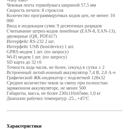
Чековая лента термобумага шириной 57,5 мм
Скорость печати: 8 строк/сек
Количество программируемых кодов цен, не менее: 10
000
Ввод и индикация сумм: 9 десятичных разрядов
Считывание штрих-кодов линейные (EAN-8, ЕАN-13),
двумерные (QR, PDF417)
Интерфейс RS-232 2 шт.
Интерфейс USB (host/device) 1 шт.
GPRS-модем 1 шт. (по запросу)
Wi-Fi модем 1 шт. (по запросу)
SD карта до 32 гб
Точность хода часов, не более, секунд в сутки ± 2
Встроенный литий-ионный аккумулятор 7,4 В, 2,0 А-ч
Графический ЖК-индикатор с подсветкой 128х32
Среднее количество чеков за смену при полностью
заряженном аккумуляторе, не менее 500
Габариты, масса, не более 230х116х65мм; 1,0 кг
Диапазон рабочих температур -25...+45°С
Характеристики