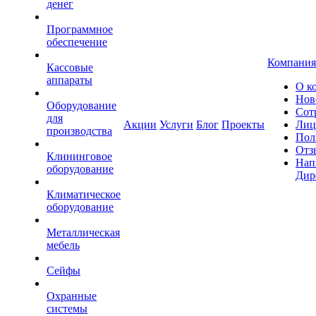
денег
Программное
обеспечение
Компания
Кассовые
аппараты
О к
Нов
Оборудование
Сот
для
Акции
Услуги
Блог
Проекты
Лиц
производства
Пол
Отз
Клининговое
Нап
оборудование
Дир
Климатическое
оборудование
Металлическая
мебель
Сейфы
Охранные
системы