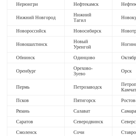
Нерюнгри
Нефтекамск
Нефте
Нижний
Нижний Новгород
Новок
Тагил
Новороссийск
Новосибирск
Новот
Новый
Новошахтинск
Ногин
Уренгой
Обнинск
Одинцово
Октяб
Орехово-
Оренбург
Орск
Зуево
Петроп
Пермь
Петрозаводск
Камча
Псков
Пятигорск
Ростов
Рязань
Салават
Самар
Саратов
Северодвинск
Северс
Смоленск
Сочи
Ставро