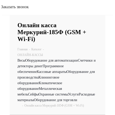
Заказать звонок
Онлайн касса
Меркурий-185Ф (GSM +
Wi-Fi)
Главная
-
Каталог
-
ОНЛАЙН-КАССЫ
Весы
Оборудование для автоматизации
Счетчики и
детекторы денег
Программное
обеспечение
Кассовые аппараты
Оборудование для
производства
Клининговое
оборудование
Климатическое
оборудование
Металлическая
мебель
Сейфы
Охранные системы
Услуги
Расходные
материалы
Оборудование для торговли
-
Онлайн касса Меркурий-185Ф (GSM + Wi-Fi)