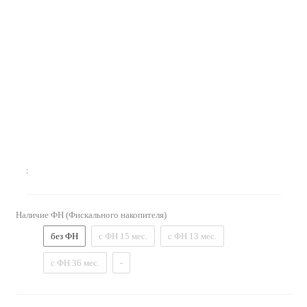
:
Наличие ФН (Фискального накопителя)
без ФН
с ФН 15 мес.
с ФН 13 мес.
с ФН 36 мес.
-