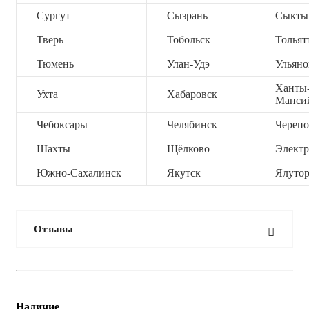
Сургут
Сызрань
Сыкты
Тверь
Тобольск
Тольят
Тюмень
Улан-Удэ
Ульяно
Ханты
Ухта
Хабаровск
Манси
Чебоксары
Челябинск
Черепо
Шахты
Щёлково
Электр
Южно-Сахалинск
Якутск
Ялутор
Отзывы
Наличие