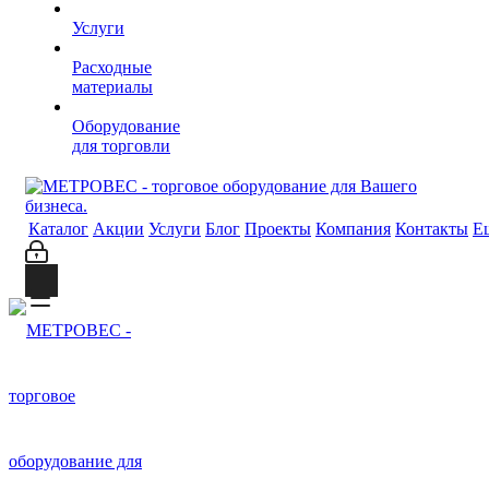
Услуги
Расходные
материалы
Оборудование
для торговли
Каталог
Акции
Услуги
Блог
Проекты
Компания
Контакты
Е