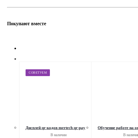
Покупают вместе
СОВЕТУЕМ
Дисплей qr-кодов mertech qr-pay
Обучение работе на о
В наличии
В наличи