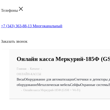
Телефоны
+7 (343) 363-88-13
Многоканальный
Заказать звонок
Онлайн касса Меркурий-185Ф (GS
Главная
-
Каталог
-
ОНЛАЙН-КАССЫ
Весы
Оборудование для автоматизации
Счетчики и детекторы 
оборудование
Металлическая мебель
Сейфы
Охранные системы
-
Онлайн касса Меркурий-185Ф (GSM + Wi-Fi)