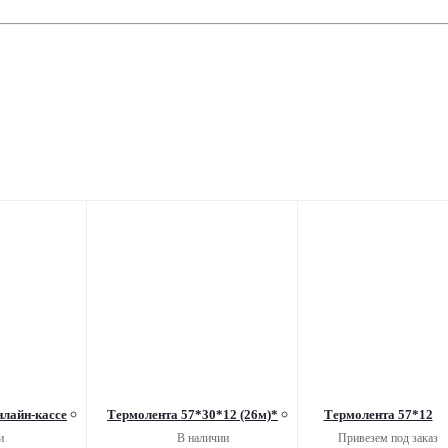
нлайн-кассе
Термолента 57*30*12 (26м)*
Термолента 57*12
и
В наличии
Привезем под заказ