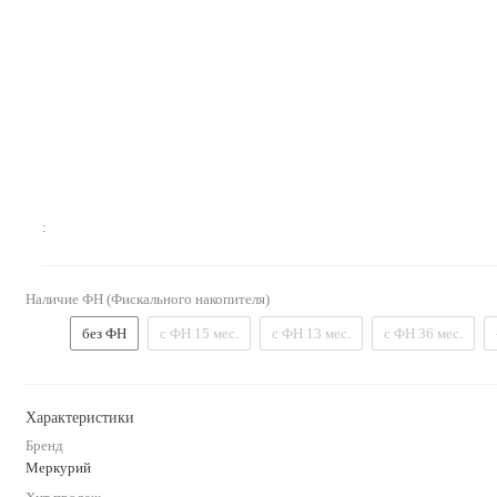
:
Наличие ФН (Фискального накопителя)
без ФН
с ФН 15 мес.
с ФН 13 мес.
с ФН 36 мес.
Характеристики
Бренд
Меркурий