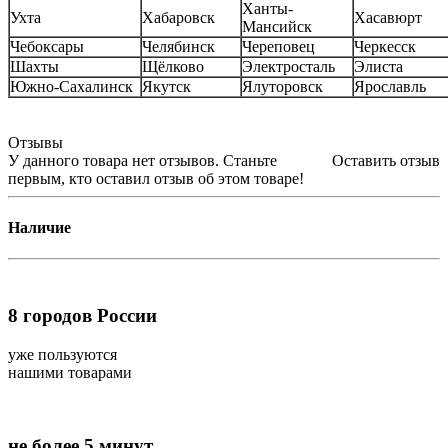
Ханты-
Ухта
Хабаровск
Хасавюрт
Мансийск
Чебоксары
Челябинск
Череповец
Черкесск
Шахты
Щёлково
Электросталь
Элиста
Южно-Сахалинск
Якутск
Ялуторовск
Ярославль
Отзывы
У данного товара нет отзывов. Станьте
Оставить отзыв
первым, кто оставил отзыв об этом товаре!
Наличие
8
городов России
уже пользуются
нашими товарами
не более 5 минут