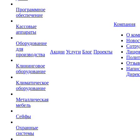
Программное
обеспечение
Компания
Кассовые
аппараты
О ком
Новос
Оборудование
Сотру
для
Акции
Услуги
Блог
Проекты
Лицен
производства
Полит
Отзы
Клининговое
Напис
оборудование
Дирек
Климатическое
оборудование
Металлическая
мебель
Сейфы
Охранные
системы