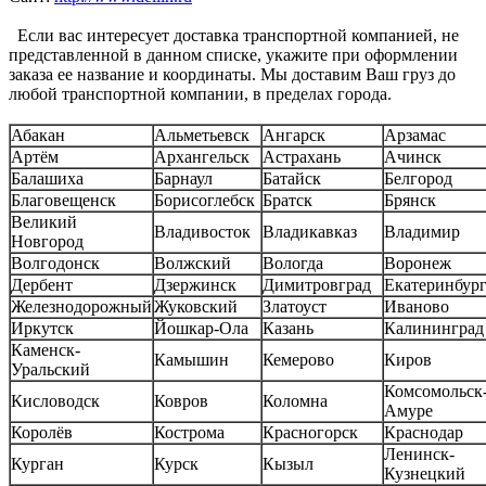
Если вас интересует доставка транспортной компанией, не
представленной в данном списке, укажите при оформлении
заказа ее название и координаты. Мы доставим Ваш груз до
любой транспортной компании, в пределах города.
Абакан
Альметьевск
Ангарск
Арзамас
Артём
Архангельск
Астрахань
Ачинск
Балашиха
Барнаул
Батайск
Белгород
Благовещенск
Борисоглебск
Братск
Брянск
Великий
Владивосток
Владикавказ
Владимир
Новгород
Волгодонск
Волжский
Вологда
Воронеж
Дербент
Дзержинск
Димитровград
Екатеринбур
Железнодорожный
Жуковский
Златоуст
Иваново
Иркутск
Йошкар-Ола
Казань
Калининград
Каменск-
Камышин
Кемерово
Киров
Уральский
Комсомольск-
Кисловодск
Ковров
Коломна
Амуре
Королёв
Кострома
Красногорск
Краснодар
Ленинск-
Курган
Курск
Кызыл
Кузнецкий