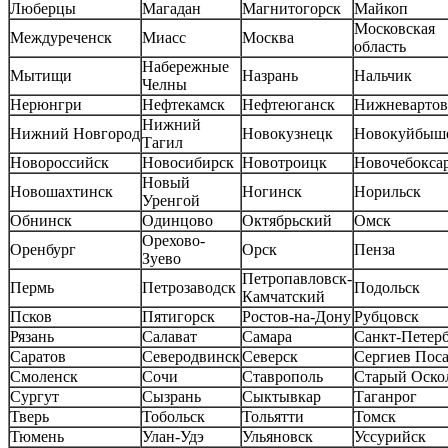
Люберцы
Магадан
Магнитогорск
Майкоп
Московская
Междуреченск
Миасс
Москва
область
Набережные
Мытищи
Назрань
Нальчик
Челны
Нерюнгри
Нефтекамск
Нефтеюганск
Нижневартов
Нижний
Нижний Новгород
Новокузнецк
Новокуйбыш
Тагил
Новороссийск
Новосибирск
Новотроицк
Новочебокса
Новый
Новошахтинск
Ногинск
Норильск
Уренгой
Обнинск
Одинцово
Октябрьский
Омск
Орехово-
Оренбург
Орск
Пенза
Зуево
Петропавловск-
Пермь
Петрозаводск
Подольск
Камчатский
Псков
Пятигорск
Ростов-на-Дону
Рубцовск
Рязань
Салават
Самара
Санкт-Петер
Саратов
Северодвинск
Северск
Сергиев Пос
Смоленск
Сочи
Ставрополь
Старый Оско
Сургут
Сызрань
Сыктывкар
Таганрог
Тверь
Тобольск
Тольятти
Томск
Тюмень
Улан-Удэ
Ульяновск
Уссурийск