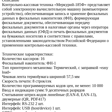
Описание
Контрольно-кассовая техника «Меркурий-185Ф» представляет
собой электронную вычислительную машину (компьютерное
устройство), обеспечивающая запись и хранение фискальных
данных в фискальных накопителях (ФН), формирующая
фискальные документы, обеспечивающая передачу
фискальных документов в налоговые органы через оператора
фискальных данных (ОФД) и печать фискальных документов
на бумажных носителях в соответствии с правилами,
установленными законодательством Российской Федерации о
применении контрольно-кассовой техники.
Технические характеристики:
Количество кассиров: 16
Фискальный накопитель: ФН-1
Тип принтерного механизма: Термический, с заправкой «easy
load»
Чековая лента термобумага шириной 57,5 мм
Скорость печати: 8 строк/сек
Количество программируемых кодов цен, не менее: 10 000
Ввод и индикация сумм: 9 десятичных разрядов
Считывание штрих-кодов линейные (EAN-8, ЕАN-13),
двумерные (QR, PDF417)
Интерфейс RS-232 2 шт.
Интерфейс USB (host/device) 1 шт.