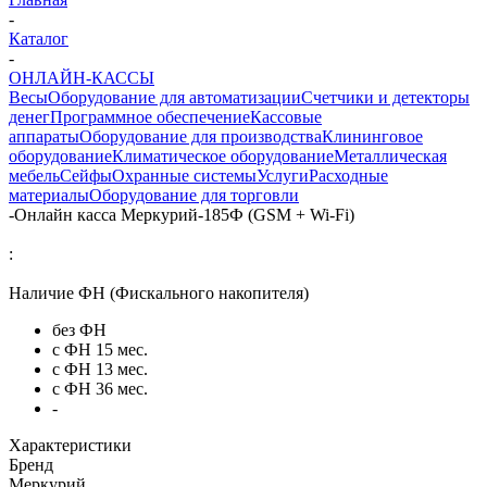
-
Каталог
-
ОНЛАЙН-КАССЫ
Весы
Оборудование для автоматизации
Счетчики и детекторы
денег
Программное обеспечение
Кассовые
аппараты
Оборудование для производства
Клининговое
оборудование
Климатическое оборудование
Металлическая
мебель
Сейфы
Охранные системы
Услуги
Расходные
материалы
Оборудование для торговли
-
Онлайн касса Меркурий-185Ф (GSM + Wi-Fi)
:
Наличие ФН (Фискального накопителя)
без ФН
с ФН 15 мес.
с ФН 13 мес.
с ФН 36 мес.
-
Характеристики
Бренд
Меркурий