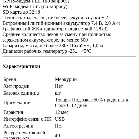
GPRS-модем 1 шт. (по запросу)
Wi-Fi модем 1 шт. (по запросу)
SD карта до 32 гб
Точность хода часов, не более, секунд в сутки ± 2
Встроенный литий-ионный аккумулятор 7,4 В, 2,0 А-ч
Графический ЖК-индикатор с подсветкой 128х32
Среднее количество чеков за смену при полностью
заряженном аккумуляторе, не менее 500
Габариты, масса, не более 230х116х65мм; 1,0 кг
Диапазон рабочих температур -25...+45°С
Характеристики
Бренд
Меркурий
Хит продаж
Нет
Базовая единица
шт
Товары Под заказ 50% предоплата.
Примечание
Срок 6-12 дней.
Гарантия
12 мес
Интерфейс связи с ПК
USB
Автоотрезчик
Нет
Ресурс печатающей
40
головки, км