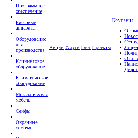
Программное
обеспечение
Компания
Кассовые
аппараты
О ком
Новос
Оборудование
Сотру
для
Акции
Услуги
Блог
Проекты
Лицен
производства
Полит
Отзы
Клининговое
Напис
оборудование
Дирек
Климатическое
оборудование
Металлическая
мебель
Сейфы
Охранные
системы