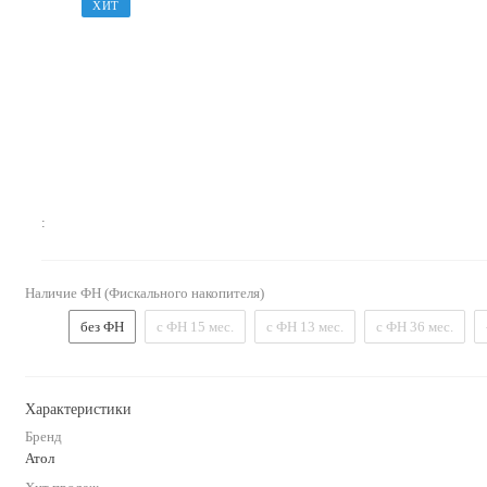
ХИТ
:
Наличие ФН (Фискального накопителя)
без ФН
с ФН 15 мес.
с ФН 13 мес.
с ФН 36 мес.
Характеристики
Бренд
Атол