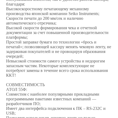
благодаря:
Высокоскоростному печатающему механизму
производства японской компании Seiko Instruments;
Скорости печати до 200 мм/сек и наличию
автоматического отрезчика;
Высокой скорости формирования чека и отчетной
документации за счет повышенной производительности
платформы;
Простой заправке бумаги по технологии «брось и
печатай»; позволяющей кассиру менять чековую ленту, не
задерживая покупателей и не провоцируя образования
очередей;
Невысокой стоимости самого устройства и недорогим
запасным частям. Некоторые комплектующие не
потребуют замены в течение всего срока использования
ККТ!
СОВМЕСТИМОСТЬ
АТОЛ 55Ф:
Совместим с наиболее популярными прикладными
программными пакетами известных компаний —
разработчиков ПО;
Имеет два интерфейса подключения к ПК – RS-232C и
USB;
Позволяет использовать чековую ленту не только