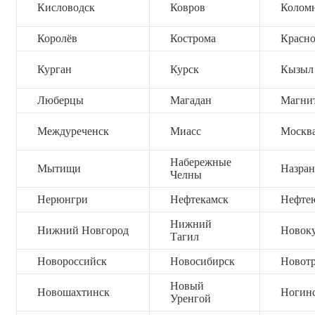
Кисловодск
Ковров
Колом
Королёв
Кострома
Красно
Курган
Курск
Кызыл
Люберцы
Магадан
Магни
Междуреченск
Миасс
Москв
Набережные
Мытищи
Назран
Челны
Нерюнгри
Нефтекамск
Нефте
Нижний
Нижний Новгород
Новок
Тагил
Новороссийск
Новосибирск
Новот
Новый
Новошахтинск
Ногин
Уренгой