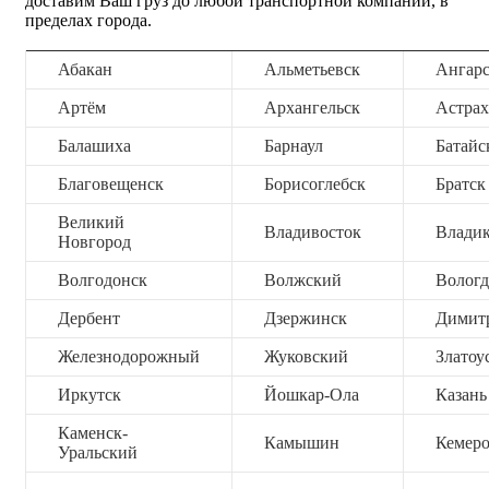
доставим Ваш груз до любой транспортной компании, в
пределах города.
Абакан
Альметьевск
Ангар
Артём
Архангельск
Астрах
Балашиха
Барнаул
Батайс
Благовещенск
Борисоглебск
Братск
Великий
Владивосток
Владик
Новгород
Волгодонск
Волжский
Вологд
Дербент
Дзержинск
Димит
Железнодорожный
Жуковский
Златоу
Иркутск
Йошкар-Ола
Казань
Каменск-
Камышин
Кемер
Уральский