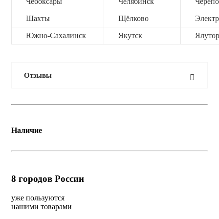
Чебоксары
Челябинск
Черепо
Шахты
Щёлково
Электр
Южно-Сахалинск
Якутск
Ялутор
Отзывы
Наличие
8
городов России
уже пользуются
нашими товарами