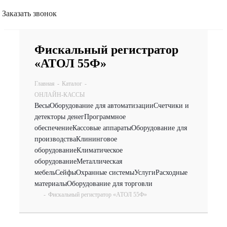
Заказать звонок
Фискальный регистратор
«АТОЛ 55Ф»
Главная
-
Каталог
-
ОНЛАЙН-КАССЫ
Весы
Оборудование для автоматизации
Счетчики и
детекторы денег
Программное
обеспечение
Кассовые аппараты
Оборудование для
производства
Клининговое
оборудование
Климатическое
оборудование
Металлическая
мебель
Сейфы
Охранные системы
Услуги
Расходные
материалы
Оборудование для торговли
-
Фискальный регистратор «АТОЛ 55Ф»