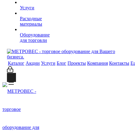
Услуги
Расходные
материалы
Оборудование
для торговли
Каталог
Акции
Услуги
Блог
Проекты
Компания
Контакты
Е