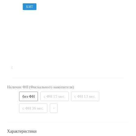
ХИТ
:
Наличие ФН (Фискального накопителя)
без ФН
с ФН 15 мес.
с ФН 13 мес.
с ФН 36 мес.
-
Характеристики