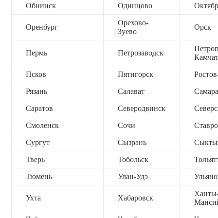
Обнинск
Одинцово
Октяб
Орехово-
Оренбург
Орск
Зуево
Петроп
Пермь
Петрозаводск
Камча
Псков
Пятигорск
Ростов
Рязань
Салават
Самар
Саратов
Северодвинск
Северс
Смоленск
Сочи
Ставро
Сургут
Сызрань
Сыкты
Тверь
Тобольск
Тольят
Тюмень
Улан-Удэ
Ульяно
Ханты
Ухта
Хабаровск
Манси