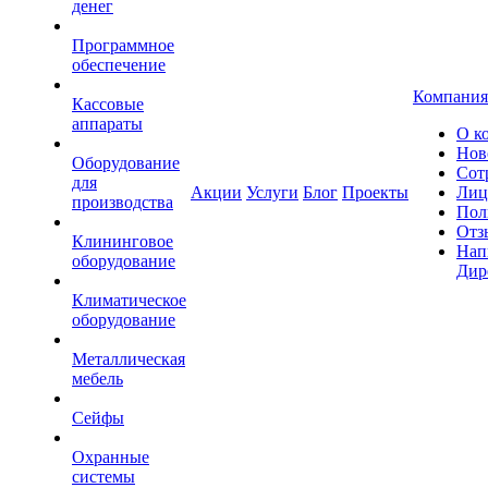
денег
Программное
обеспечение
Компания
Кассовые
аппараты
О к
Нов
Оборудование
Сот
для
Акции
Услуги
Блог
Проекты
Лиц
производства
Пол
Отз
Клининговое
Нап
оборудование
Дир
Климатическое
оборудование
Металлическая
мебель
Сейфы
Охранные
системы