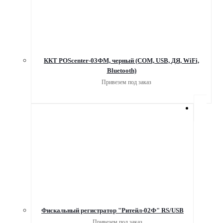
ККТ POScenter-03ФМ, черный (COM, USB, ДЯ, WiFi,
Bluetooth)
Привезем под заказ
Фискальный регистратор "Ритейл-02Ф" RS/USB
Привезем под заказ