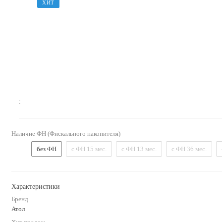
ХИТ
:
Наличие ФН (Фискального накопителя)
без ФН
с ФН 15 мес.
с ФН 13 мес.
с ФН 36 мес.
Характеристики
Бренд
Атол