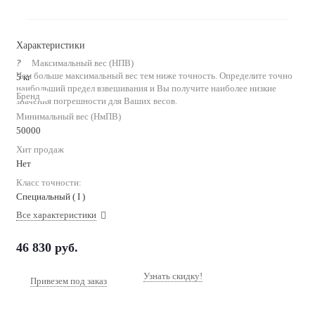
Характеристики
?
Максимальный вес (НПВ)
Чем больше максимальный вес тем ниже точность. Определите точно
5 кг
наибольший предел взвешивания и Вы получите наиболее низкие
Бренд
значения погрешности для Ваших весов.
Минимальный вес (НмПВ)
50000
Хит продаж
Нет
Класс точности:
Специальный ( I )
Все характеристики
46 830
руб.
Узнать скидку!
Привезем под заказ