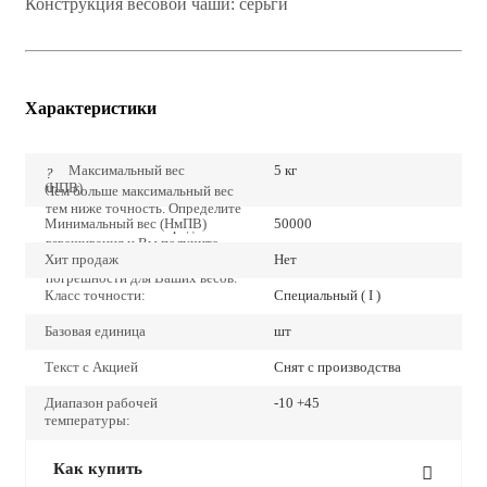
Конструкция весовой чаши: серьги
Характеристики
Максимальный вес
5 кг
?
(НПВ)
Чем больше максимальный вес
тем ниже точность. Определите
Минимальный вес (НмПВ)
50000
точно наибольший предел
взвешивания и Вы получите
Хит продаж
Нет
наиболее низкие значения
погрешности для Ваших весов.
Класс точности:
Специальный ( I )
Базовая единица
шт
Текст с Акцией
Снят с производства
Диапазон рабочей
-10 +45
температуры:
Как купить