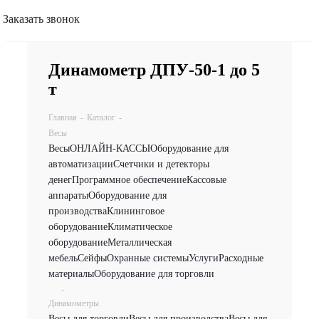
Заказать звонок
Динамометр ДПУ-50-1 до 5
т
Главная
-
Каталог
-
Весы
Весы
ОНЛАЙН-КАССЫ
Оборудование для
автоматизации
Счетчики и детекторы
денег
Программное обеспечение
Кассовые
аппараты
Оборудование для
производства
Клининговое
оборудование
Климатическое
оборудование
Металлическая
мебель
Сейфы
Охранные системы
Услуги
Расходные
материалы
Оборудование для торговли
-
Динамометры
Весы для торговли
Весы для производства
Весы для