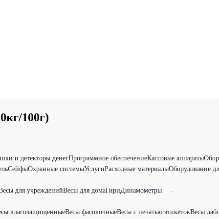
0кг/100г)
чики и детекторы денег
Программное обеспечение
Кассовые аппараты
Обор
ель
Сейфы
Охранные системы
Услуги
Расходные материалы
Оборудование дл
Весы для учреждений
Весы для дома
Гири
Динамометры
-
есы влагозащищенные
Весы фасовочные
Весы с печатью этикеток
Весы лаб