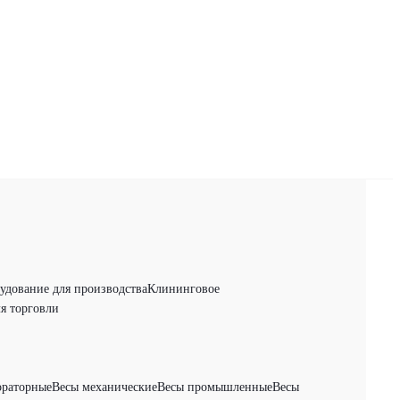
удование для производства
Клининговое
я торговли
ораторные
Весы механические
Весы промышленные
Весы