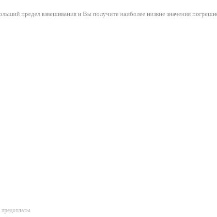
ольший предел взвешивания и Вы получите наиболее низкие значения погрешн
 предоплаты.