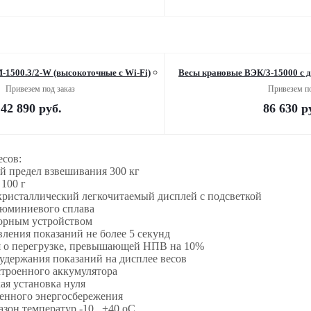
1500.3/2-W (высокоточные c Wi-Fi)
Весы крановые ВЭК/3-15000 с 
Привезем под заказ
Привезем по
42 890
руб.
86 630
ру
есов:
й предел взвешивания 300 кг
 100 г
кристаллический легкочитаемый дисплей с подсветкой
люминиевого сплава
порным устройством
вления показаний не более 5 секунд
я о перегрузке, превышающей НПВ на 10%
удержания показаний на дисплее весов
строенного аккумулятора
ая установка нуля
енного энергосбережения
азон температур -10...+40 оС