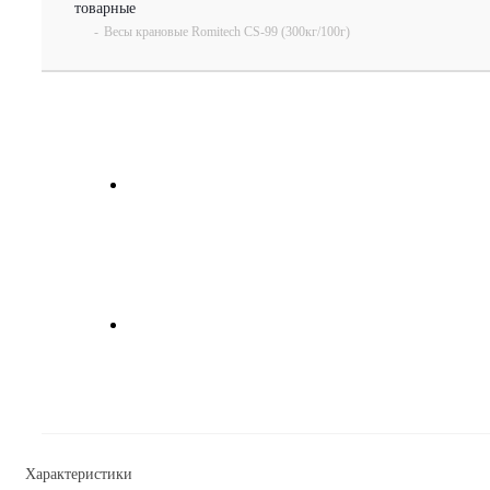
товарные
-
Весы крановые Romitech CS-99 (300кг/100г)
Характеристики