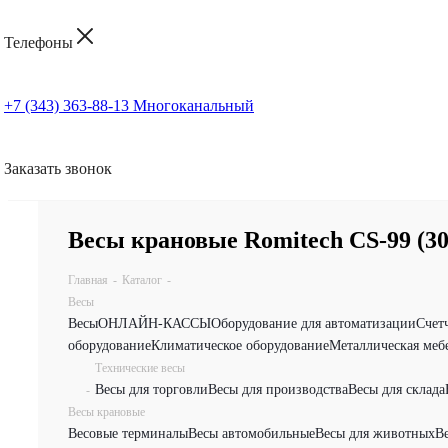
Телефоны
+7 (343) 363-88-13
Многоканальный
Заказать звонок
Весы крановые Romitech CS-99 (30
Главная
-
Каталог
-
Весы
Весы
ОНЛАЙН-КАССЫ
Оборудование для автоматизации
Счет
оборудование
Климатическое оборудование
Металлическая меб
Технические весы
Весы для торговли
Весы для производства
Весы для склада
-
Весы крановые
Весовые терминалы
Весы автомобильные
Весы для животных
В