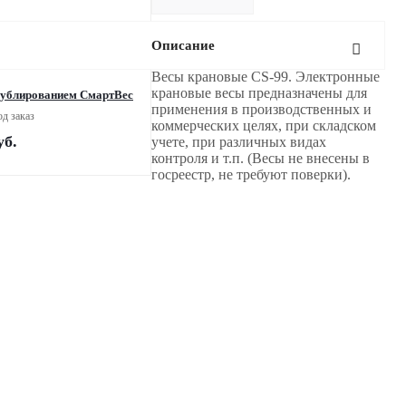
Описание
Весы крановые CS-99. Электронные
крановые весы предназначены для
дублированием СмартВес
применения в производственных и
д заказ
коммерческих целях, при складском
б.
учете, при различных видах
контроля и т.п. (Весы не внесены в
госреестр, не требуют поверки).