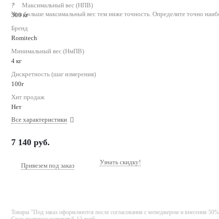
?
Максимальный вес (НПВ)
Чем больше максимальный вес тем ниже точность. Определите точно наиб
300 кг
Бренд
Romitech
Минимальный вес (НмПВ)
4 кг
Дискретность (шаг измерения)
100г
Хит продаж
Нет
Все характеристики
7 140
руб.
Узнать скидку!
Привезем под заказ
Товары "Под заказ оформляются после согласования с менеджером и внесения 50%
Срок поставки составит 6-12 дней.