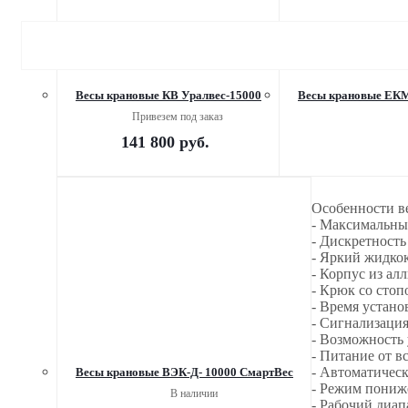
Весы крановые КВ Уралвес-15000
Весы крановые ЕКМ-
Привезем под заказ
141 800
руб.
Особенности в
- Максимальны
- Дискретность
- Яркий жидко
- Корпус из ал
- Крюк со сто
- Время устано
- Сигнализаци
- Возможность 
- Питание от в
- Автоматическ
Весы крановые ВЭК-Д- 10000 СмартВес
- Режим пониж
В наличии
- Рабочий диап