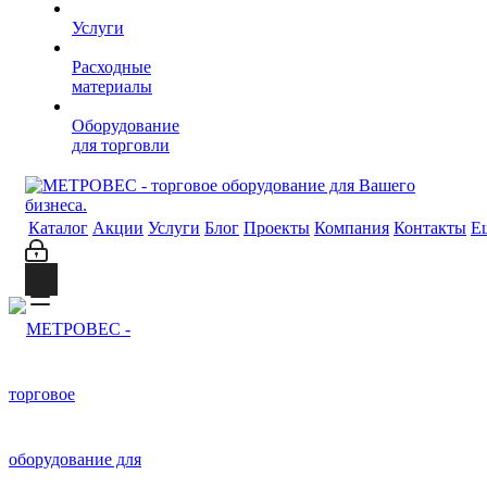
Услуги
Расходные
материалы
Оборудование
для торговли
Каталог
Акции
Услуги
Блог
Проекты
Компания
Контакты
Е