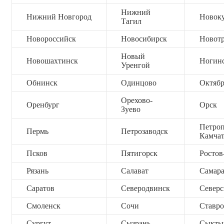
Нижний
Нижний Новгород
Новок
Тагил
Новороссийск
Новосибирск
Новот
Новый
Новошахтинск
Ногин
Уренгой
Обнинск
Одинцово
Октяб
Орехово-
Оренбург
Орск
Зуево
Петроп
Пермь
Петрозаводск
Камча
Псков
Пятигорск
Ростов
Рязань
Салават
Самар
Саратов
Северодвинск
Северс
Смоленск
Сочи
Ставро
Сургут
Сызрань
Сыкты