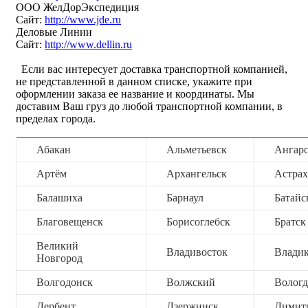
ООО ЖелДорЭкспедиция
Сайт:
http://www.jde.ru
Деловые Линии
Сайт:
http://www.dellin.ru
Если вас интересует доставка транспортной компанией,
не представленной в данном списке, укажите при
оформлении заказа ее название и координаты. Мы
доставим Ваш груз до любой транспортной компании, в
пределах города.
Абакан
Альметьевск
Ангар
Артём
Архангельск
Астрах
Балашиха
Барнаул
Батайс
Благовещенск
Борисоглебск
Братск
Великий
Владивосток
Владик
Новгород
Волгодонск
Волжский
Вологд
Дербент
Дзержинск
Димит