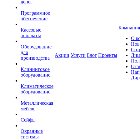
денег
Программное
обеспечение
Компания
Кассовые
аппараты
О к
Нов
Оборудование
Сот
для
Акции
Услуги
Блог
Проекты
Лиц
производства
Пол
Отз
Клининговое
Нап
оборудование
Дир
Климатическое
оборудование
Металлическая
мебель
Сейфы
Охранные
системы