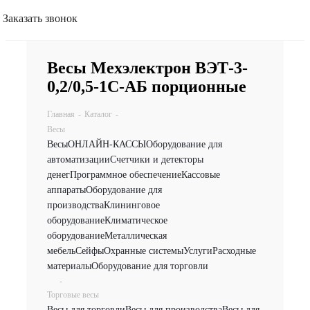
Заказать звонок
Весы Мехэлектрон ВЭТ-3-
0,2/0,5-1С-АБ порционные
Главная
-
Каталог
-
Весы
Весы
ОНЛАЙН-КАССЫ
Оборудование для
автоматизации
Счетчики и детекторы
денег
Программное обеспечение
Кассовые
аппараты
Оборудование для
производства
Клининговое
оборудование
Климатическое
оборудование
Металлическая
мебель
Сейфы
Охранные системы
Услуги
Расходные
материалы
Оборудование для торговли
-
Торговые весы
Весы для торговли
Весы для производства
Весы для