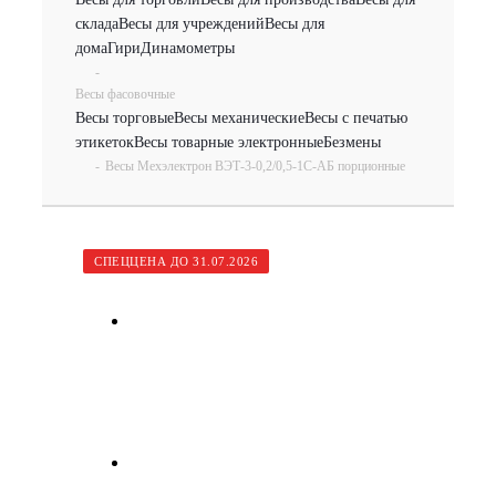
склада
Весы для учреждений
Весы для
дома
Гири
Динамометры
-
Весы фасовочные
Весы торговые
Весы механические
Весы с печатью
этикеток
Весы товарные электронные
Безмены
-
Весы Мехэлектрон ВЭТ-3-0,2/0,5-1С-АБ порционные
СПЕЦЦЕНА ДО 31.07.2026