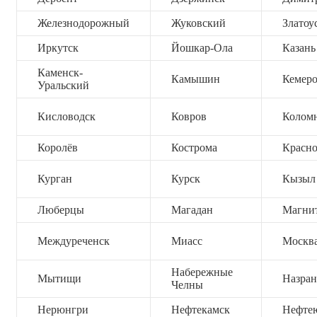
Железнодорожный
Жуковский
Златоу
Иркутск
Йошкар-Ола
Казань
Каменск-
Камышин
Кемер
Уральский
Кисловодск
Ковров
Колом
Королёв
Кострома
Красно
Курган
Курск
Кызыл
Люберцы
Магадан
Магни
Междуреченск
Миасс
Москв
Набережные
Мытищи
Назран
Челны
Нерюнгри
Нефтекамск
Нефте