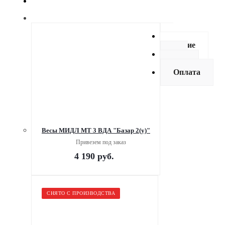
Описание
Как
купить
Оплата
Весы МИДЛ МТ 3 ВДА "Базар 2(у)"
Привезем под заказ
4 190
руб.
СНЯТО С ПРОИЗВОДСТВА