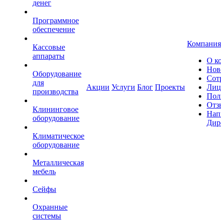
денег
Программное
обеспечение
Компания
Кассовые
аппараты
О к
Нов
Оборудование
Сот
для
Акции
Услуги
Блог
Проекты
Лиц
производства
Пол
Отз
Клининговое
Нап
оборудование
Дир
Климатическое
оборудование
Металлическая
мебель
Сейфы
Охранные
системы