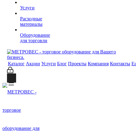
Услуги
Расходные
материалы
Оборудование
для торговли
Каталог
Акции
Услуги
Блог
Проекты
Компания
Контакты
Е