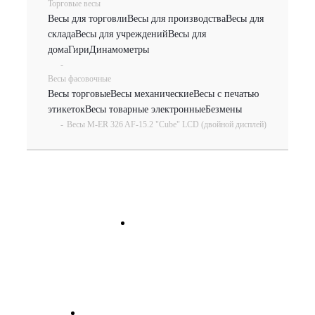
Торговые весы
Весы для торговли
Весы для производства
Весы для
склада
Весы для учреждений
Весы для
дома
Гири
Динамометры
-
Весы фасовочные
Весы торговые
Весы механические
Весы с печатью
этикеток
Весы товарные электронные
Безмены
-
Весы M-ER 326 AF-15.2 "Cube" LCD (двойной дисплей)