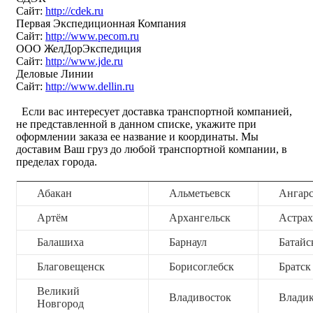
Сайт:
http://cdek.ru
Первая Экспедиционная Компания
Сайт:
http://www.pecom.ru
ООО ЖелДорЭкспедиция
Сайт:
http://www.jde.ru
Деловые Линии
Сайт:
http://www.dellin.ru
Если вас интересует доставка транспортной компанией,
не представленной в данном списке, укажите при
оформлении заказа ее название и координаты. Мы
доставим Ваш груз до любой транспортной компании, в
пределах города.
Абакан
Альметьевск
Ангар
Артём
Архангельск
Астрах
Балашиха
Барнаул
Батайс
Благовещенск
Борисоглебск
Братск
Великий
Владивосток
Владик
Новгород