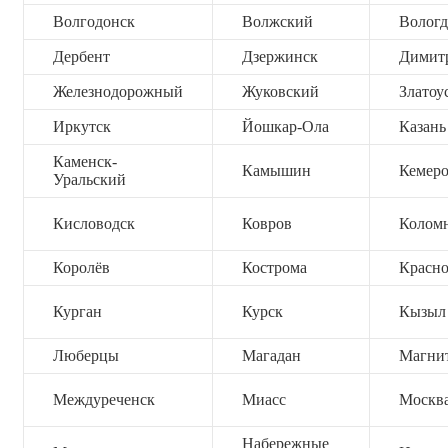
Волгодонск
Волжский
Вологд
Дербент
Дзержинск
Димит
Железнодорожный
Жуковский
Златоу
Иркутск
Йошкар-Ола
Казань
Каменск-
Камышин
Кемер
Уральский
Кисловодск
Ковров
Колом
Королёв
Кострома
Красно
Курган
Курск
Кызыл
Люберцы
Магадан
Магни
Междуреченск
Миасс
Москв
Набережные