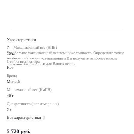
Характеристики
?
Максимальный вес (НПВ)
Чем больше максимальный вес тем ниже точность. Определите точно
15 кг
наибольший предел взвешивания и Вы получите наиболее низкие
Стойка индикатора
значения погрешности для Ваших весов.
Нет
Бренд
Mertech
Минимальный вес (НмПВ)
40 г
Дискретность (шаг измерения)
2 г
Все характеристики
5 720
руб.