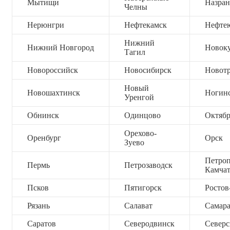
Мытищи
Назран
Челны
Нерюнгри
Нефтекамск
Нефте
Нижний
Нижний Новгород
Новок
Тагил
Новороссийск
Новосибирск
Новот
Новый
Новошахтинск
Ногин
Уренгой
Обнинск
Одинцово
Октяб
Орехово-
Оренбург
Орск
Зуево
Петроп
Пермь
Петрозаводск
Камча
Псков
Пятигорск
Ростов
Рязань
Салават
Самар
Саратов
Северодвинск
Северс