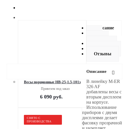
Описание
Как
купить
Оплата
Доставка
Отзывы
Описание
В линейку M-ER
Весы порционные НВ-25-1.5-101з
326 AF
Привезем под заказ
добавлены весы с
6 090
руб.
вторым дисплеем
на корпусе.
Использование
приборов с двумя
дисплеями делает
СНЯТО С
ПРОИЗВОДСТВА
фасовку прозрачной
и укрепляет