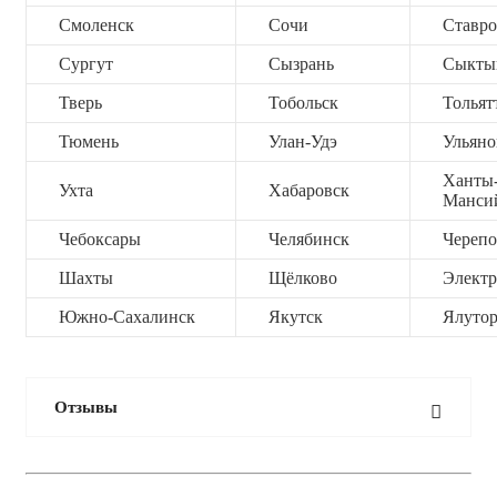
Смоленск
Сочи
Ставро
Сургут
Сызрань
Сыкты
Тверь
Тобольск
Тольят
Тюмень
Улан-Удэ
Ульяно
Ханты
Ухта
Хабаровск
Манси
Чебоксары
Челябинск
Черепо
Шахты
Щёлково
Электр
Южно-Сахалинск
Якутск
Ялутор
Отзывы