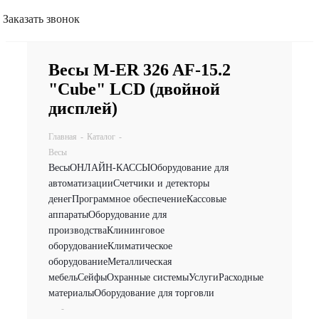
Заказать звонок
Весы M-ER 326 AF-15.2
"Cube" LCD (двойной
дисплей)
Главная
-
Каталог
-
Весы
Весы
ОНЛАЙН-КАССЫ
Оборудование для
автоматизации
Счетчики и детекторы
денег
Программное обеспечение
Кассовые
аппараты
Оборудование для
производства
Клининговое
оборудование
Климатическое
оборудование
Металлическая
мебель
Сейфы
Охранные системы
Услуги
Расходные
материалы
Оборудование для торговли
-