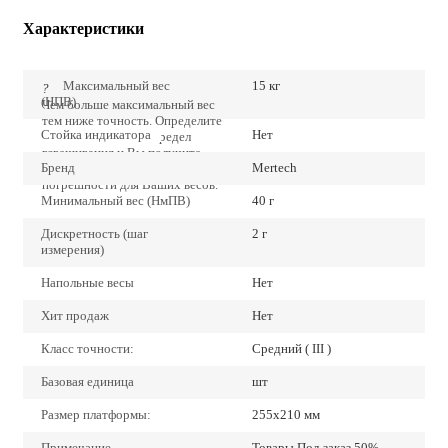
Характеристики
Максимальный вес
15 кг
?
(НПВ)
Чем больше максимальный вес
тем ниже точность. Определите
Стойка индикатора
Нет
точно наибольший предел
взвешивания и Вы получите
Бренд
Mertech
наиболее низкие значения
погрешности для Ваших весов.
Минимальный вес (НмПВ)
40 г
Дискретность (шаг
2 г
измерения)
Напольные весы
Нет
Хит продаж
Нет
Класс точности:
Средний ( III )
Базовая единица
шт
Размер платформы:
255х210 мм
Примечание
Товары Под заказ 50%