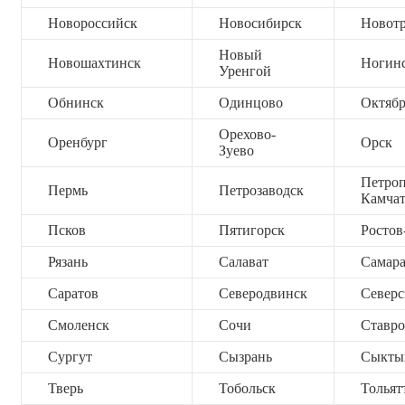
Новороссийск
Новосибирск
Новот
Новый
Новошахтинск
Ногин
Уренгой
Обнинск
Одинцово
Октяб
Орехово-
Оренбург
Орск
Зуево
Петроп
Пермь
Петрозаводск
Камча
Псков
Пятигорск
Ростов
Рязань
Салават
Самар
Саратов
Северодвинск
Северс
Смоленск
Сочи
Ставро
Сургут
Сызрань
Сыкты
Тверь
Тобольск
Тольят