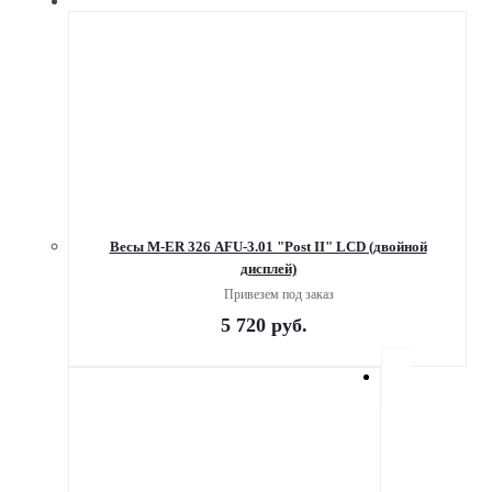
Весы M-ER 326 AFU-3.01 "Post II" LСD (двойной
дисплей)
Привезем под заказ
5 720
руб.