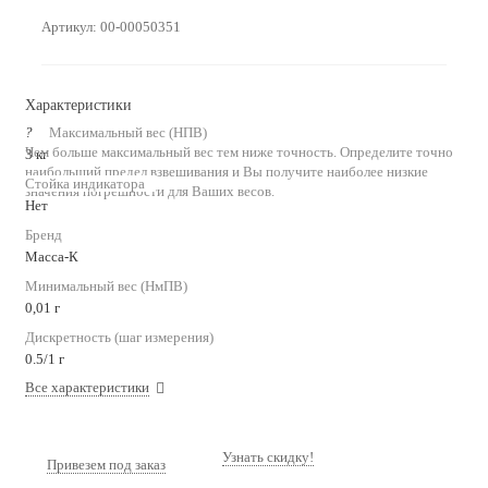
Артикул:
00-00050351
Характеристики
?
Максимальный вес (НПВ)
Чем больше максимальный вес тем ниже точность. Определите точно
3 кг
наибольший предел взвешивания и Вы получите наиболее низкие
Стойка индикатора
значения погрешности для Ваших весов.
Нет
Бренд
Масса-К
Минимальный вес (НмПВ)
0,01 г
Дискретность (шаг измерения)
0.5/1 г
Все характеристики
Узнать скидку!
Привезем под заказ