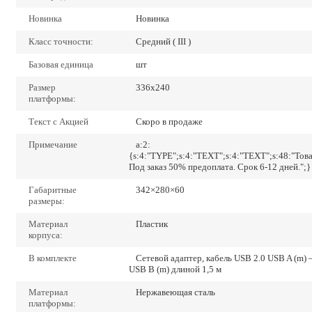
Новинка
Новинка
Класс точности:
Средний ( III )
Базовая единица
шт
Размер
336х240
платформы:
Текст с Акцией
Скоро в продаже
Примечание
a:2:
{s:4:"TYPE";s:4:"TEXT";s:4:"TEXT";s:48:"Тов
Под заказ 50% предоплата. Срок 6-12 дней.";}
Габаритные
342×280×60
размеры:
Материал
Пластик
корпуса:
В комплекте
Сетевой адаптер, кабель USB 2.0 USB A (m) 
USB B (m) длиной 1,5 м
Материал
Нержавеющая сталь
платформы: