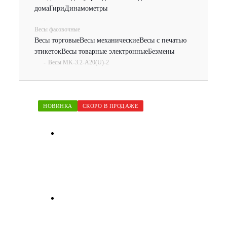
дома
Гири
Динамометры
-
Весы фасовочные
Весы торговые
Весы механические
Весы с печатью
этикеток
Весы товарные электронные
Безмены
-
Весы MK-3.2-A20(U)-2
НОВИНКА
СКОРО В ПРОДАЖЕ