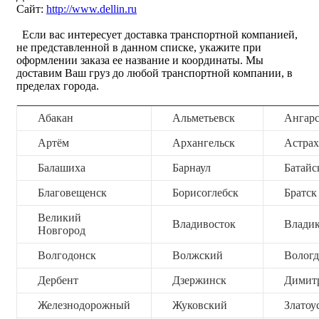
Сайт:
http://www.dellin.ru
Если вас интересует доставка транспортной компанией,
не представленной в данном списке, укажите при
оформлении заказа ее название и координаты. Мы
доставим Ваш груз до любой транспортной компании, в
пределах города.
Абакан
Альметьевск
Ангар
Артём
Архангельск
Астрах
Балашиха
Барнаул
Батайс
Благовещенск
Борисоглебск
Братск
Великий
Владивосток
Владик
Новгород
Волгодонск
Волжский
Вологд
Дербент
Дзержинск
Димит
Железнодорожный
Жуковский
Златоу