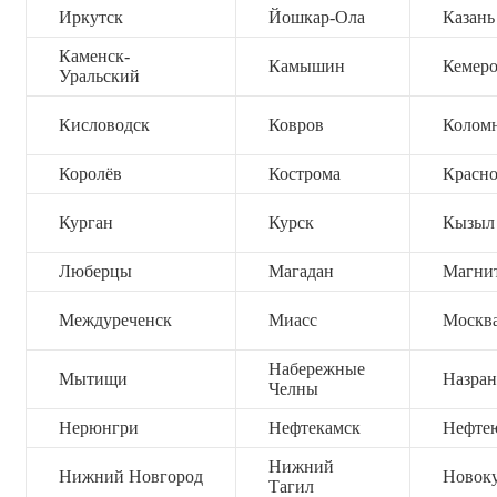
Иркутск
Йошкар-Ола
Казань
Каменск-
Камышин
Кемер
Уральский
Кисловодск
Ковров
Колом
Королёв
Кострома
Красно
Курган
Курск
Кызыл
Люберцы
Магадан
Магни
Междуреченск
Миасс
Москв
Набережные
Мытищи
Назран
Челны
Нерюнгри
Нефтекамск
Нефте
Нижний
Нижний Новгород
Новок
Тагил