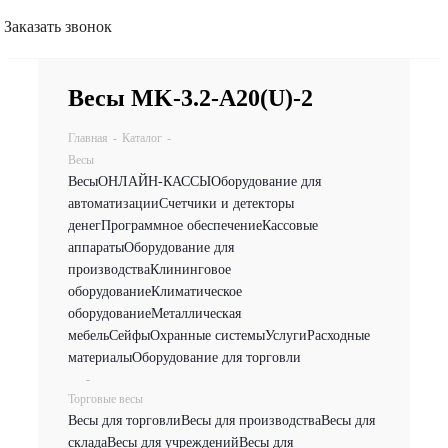
Заказать звонок
Весы MK-3.2-A20(U)-2
Главная
-
Каталог
-
Весы
Весы
ОНЛАЙН-КАССЫ
Оборудование для
автоматизации
Счетчики и детекторы
денег
Программное обеспечение
Кассовые
аппараты
Оборудование для
производства
Клининговое
оборудование
Климатическое
оборудование
Металлическая
мебель
Сейфы
Охранные системы
Услуги
Расходные
материалы
Оборудование для торговли
-
Торговые весы
Весы для торговли
Весы для производства
Весы для
склада
Весы для учреждений
Весы для