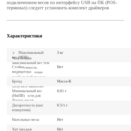
подключением весов по интерфейсу USB на ПК (POS-
терминал) следует установить комплект драйверов
Характеристики
Максимальный
3 кг
?
вес (НПВ)
Чем больше
максимальный вес тем
Стойка
Нет
ниже точность.
индикатора
Определите точно
наибольший предел
Бренд
Масса-К
взвешивания и Вы
получите наиболее
Минимальный вес
низкие значения
0,01 г
(НмПВ)
погрешности для
Ваших весов.
Дискретность (шаг
0.5/1 г
измерения)
Напольные весы
Нет
Хит продаж
Нет