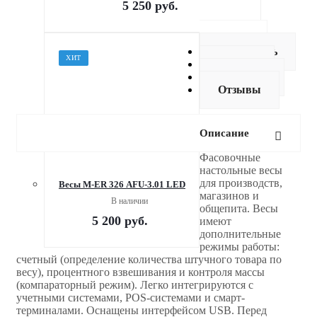
5 250
руб.
Описание
Как купить
ХИТ
Оплата
Доставка
Отзывы
Описание
Фасовочные
настольные весы
для производств,
Весы M-ER 326 AFU-3.01 LED
магазинов и
В наличии
общепита. Весы
5 200
руб.
имеют
дополнительные
режимы работы:
счетный (определение количества штучного товара по
весу), процентного взвешивания и контроля массы
(компараторный режим). Легко интегрируются с
учетными системами, POS-системами и смарт-
терминалами. Оснащены интерфейсом USB. Перед