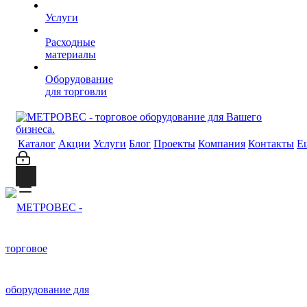
Услуги
Расходные
материалы
Оборудование
для торговли
Каталог
Акции
Услуги
Блог
Проекты
Компания
Контакты
Е