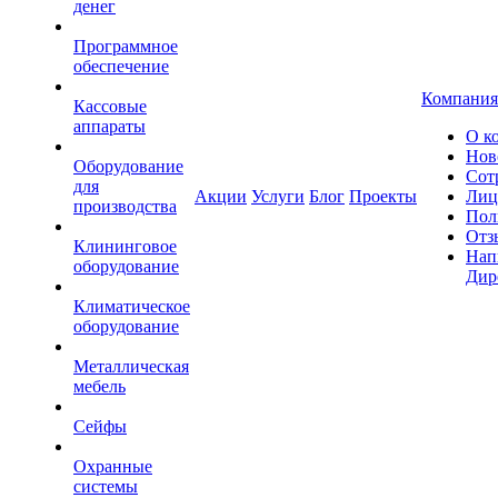
денег
Программное
обеспечение
Компания
Кассовые
аппараты
О к
Нов
Оборудование
Сот
для
Акции
Услуги
Блог
Проекты
Лиц
производства
Пол
Отз
Клининговое
Нап
оборудование
Дир
Климатическое
оборудование
Металлическая
мебель
Сейфы
Охранные
системы